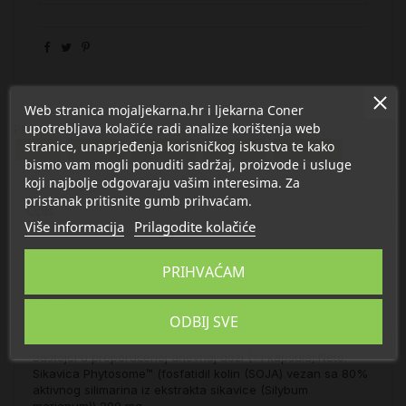
Web stranica mojaljekarna.hr i ljekarna Coner
upotrebljava kolačiće radi analize korištenja web
Proizvod se nalazi u kategorijama:
stranice, unaprjeđenja korisničkog iskustva te kako
Jetra
Đumbir
Sikavica
Artičoka
Maslačak
bismo vam mogli ponuditi sadržaj, proizvode i usluge
koji najbolje odgovaraju vašim interesima. Za
pristanak pritisnite gumb prihvaćam.
Opis
Više informacija
Prilagodite kolačiće
Detalji
PRIHVAĆAM
O Solaray
ODBIJ SVE
Sastojci u preporučenoj dnevnoj dozi (=1 kapsula):Neto:
Sikavica Phytosome™ (fosfatidil kolin (SOJA) vezan sa 80%
aktivnog silimarina iz ekstrakta sikavice (Silybum