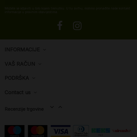
Možete se odjaviti u bilo kojem trenutku. U tu svrhu, molimo pronađite naše kontakt
informacije u pravnim obavijestima.
INFORMACIJE
VAŠ RAČUN
PODRŠKA
Contact us


Recenzije trgovine