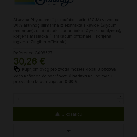
Sikavica Phytosome™ je fosfatidil kolin (SOJA) vezan sa
80% aktivnog silimarina iz ekstrakta sikavice (Silybum
marianum), uz dodatak lista artičoke (Cynara scolymus),
korijena maslačka (Taraxacum officinale) i korijena
ingvera (Zingiber officinale).
Referenca
C008627
30,26 €
Kupnjom ovog proizvoda možete dobiti
3
bodova
.
Vaša košarica će sadržavati
3
bodova
koji se mogu
pretvoriti u kupon vrijedan
0,60 €
.
U košaricu