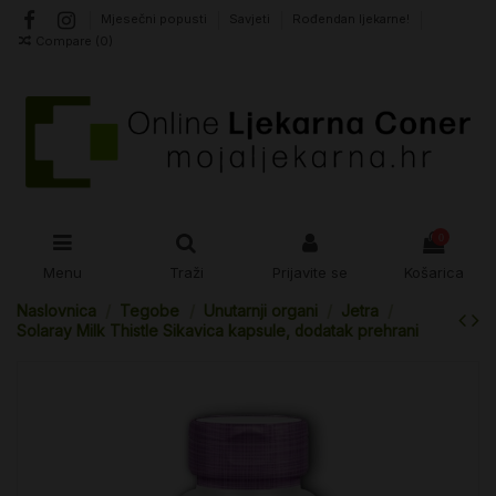
Mjesečni popusti
Savjeti
Rođendan ljekarne!
Compare (
0
)
0
Menu
Traži
Prijavite se
Košarica
Naslovnica
Tegobe
Unutarnji organi
Jetra
Solaray Milk Thistle Sikavica kapsule, dodatak prehrani