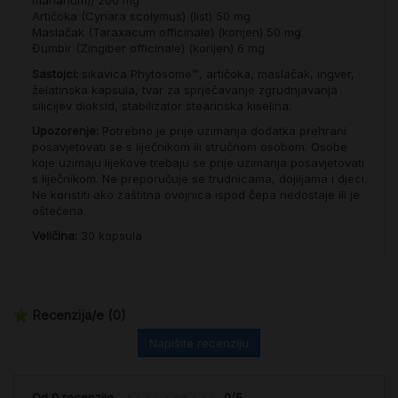
marianum)) 200 mg
Artičoka (Cynara scolymus) (list) 50 mg
Maslačak (Taraxacum officinale) (korijen) 50 mg
Đumbir (Zingiber officinale) (korijen) 6 mg
Sastojci:
sikavica Phytosome™, artičoka, maslačak, ingver,
želatinska kapsula, tvar za sprječavanje zgrudnjavanja
silicijev dioksid, stabilizator stearinska kiselina.
Upozorenje:
Potrebno je prije uzimanja dodatka prehrani
posavjetovati se s liječnikom ili stručnom osobom. Osobe
koje uzimaju lijekove trebaju se prije uzimanja posavjetovati
s liječnikom. Ne preporučuje se trudnicama, dojiljama i djeci.
Ne koristiti ako zaštitna ovojnica ispod čepa nedostaje ili je
oštećena.
Veličina:
30 kapsula
Recenzija/e
(0)
Napišite recenziju
Od
0
recenzije
-
0
/
5