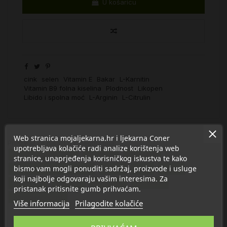
U košaricu
cink
selen
Vitamin E
Bakar
L-Karnitin
Vitamin B9 folna kiselina
Plodnost
Likopen
Libido i spolna moć
L-Arginin
L-Citrulin
Web stranica mojaljekarna.hr i ljekarna Coner
Proizvod se nalazi u kategorijama:
upotrebljava kolačiće radi analize korištenja web
Libido i spolna moć
Plodnost
Vitamin E
stranice, unaprjeđenja korisničkog iskustva te kako
bismo vam mogli ponuditi sadržaj, proizvode i usluge
Vitamin B9 folna kiselina
Bakar
Cink
Selen
koji najbolje odgovaraju vašim interesima. Za
L-Karnitin
Likopen
L-Arginin
L-Citrulin
pristanak pritisnite gumb prihvaćam.
Almageapopust
Više informacija
Prilagodite kolačiće