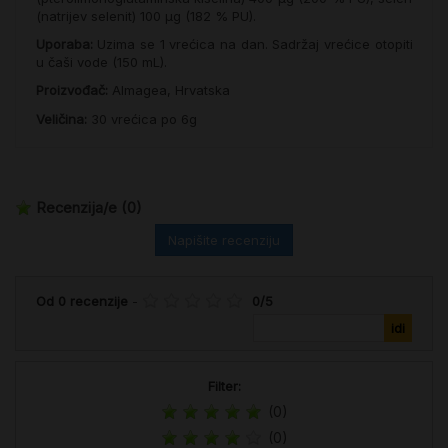
(natrijev selenit) 100 µg (182 % PU).
Uporaba:
Uzima se 1 vrećica na dan. Sadržaj vrećice otopiti
u čaši vode (150 mL).
Proizvođač:
Almagea, Hrvatska
Veličina:
30 vrećica po 6g
Recenzija/e
(0)
Napišite recenziju
Od
0
recenzije
-
0
/
5
Filter:
(0)
(0)