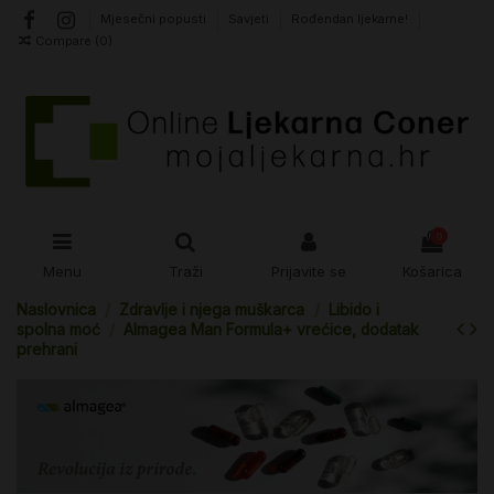
Mjesečni popusti
Savjeti
Rođendan ljekarne!
Compare (
0
)
0
Menu
Traži
Prijavite se
Košarica
Naslovnica
Zdravlje i njega muškarca
Libido i
spolna moć
Almagea Man Formula+ vrećice, dodatak
prehrani