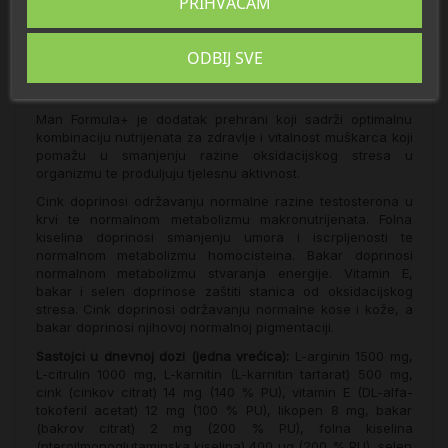
PRIHVAĆAM
Opis
ODBIJ SVE
Detalji
Man Formula+ je dodatak prehrani koji sadrži optimalnu
kombinaciju nutrijenata za zdravlje i vitalnost muškarca koji
pomažu u smanjenju razine oksidacijskog stresa u
organizmu te produljuju tjelesnu aktivnost.
Cink doprinosi održavanju normalne razine testosterona u
krvi te normalnom metabolizmu makronutrijenata. Folna
kiselina doprinosi smanjenju umora i iscrpljenosti te
normalnom metabolizmu homocisteina. Bakar doprinosi
normalnom metabolizmu stvaranja energije. Vitamin E,
bakar i selen doprinose zaštiti stanica od oksidacijskog
stresa. Cink doprinosi održavanju normalne kose i kože, a
bakar doprinosi njihovoj normalnoj pigmentaciji.
Sastojci u dnevnoj dozi (jedna vrećica):
L-arginin 1500 mg,
L-citrulin 1000 mg, L-karnitin (L-karnitin tartarat) 500 mg,
cink (cinkov citrat) 14 mg (140 % PU), vitamin E (DL-alfa-
tokoferil acetat) 12 mg (100 % PU), likopen 8 mg, bakar
(bakrov citrat) 2 mg (200 % PU), folna kiselina
(pteroilmonoglutaminska kiselina) 400 µg (200 % PU), selen