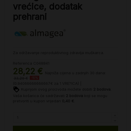
vrećice, dodatak
prehrani
Za održavanje reproduktivnog zdravlja muškarca.
Referenca
C048841
28,22 €
Najniža cijena u zadnjih 30 dana:
33,20 €
-15%
(0.94066666666667€ za 1 VRE?ICA) |
Kupnjom ovog proizvoda možete dobiti
2
bodova
.
Vaša košarica će sadržavati
2
bodova
koji se mogu
pretvoriti u kupon vrijedan
0,40 €
.