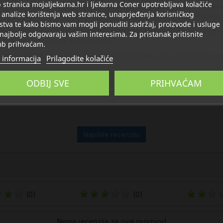
stranica mojaljekarna.hr i ljekarna Coner upotrebljava kolačiće
te potiče cirkulaciju. Gel je namijenjen pružanju pomoći kod poremeća
 analize korištenja web stranice, unaprjeđenja korisničkog
na je priprema za sportaše kako bi se spriječila istegnuća i rupture
stva te kako bismo vam mogli ponuditi sadržaj, proizvode i usluge
 ga umasirajte. Gel počinje zagrijavati tretirano područje sat vreme
 najbolje odgovaraju vašim interesima. Za pristanak pritisnite
aicin pružaju učinak zagrijavanja.
b prihvaćam.
cin / čili. Ne preporuča se upotrebljavati tijekom trudnoće ili dojenj
 informacija
Prilagodite kolačiće
ODBIJ SVE
PRIHVAĆAM
Napišite recenziju
(0)
(0)
Nema recenzija za ovaj proizvod