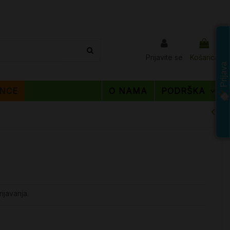
Prijavite se
Košarica
Prijava
NCE
O NAMA
PODRŠKA
ijavanja.