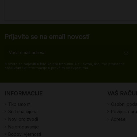
Prijavite se na email novosti
Možete se odjaviti u bilo kojem trenutku. U tu svrhu, molimo pronađite
naše kontakt informacije u pravnim obavijestima.
INFORMACIJE
VAŠ RAČU
Tko smo mi
Osobni poda
Snižena cijena
Povijest nar
Novi proizvodi
Adrese
Najprodavanije
Bodovi vjernosti