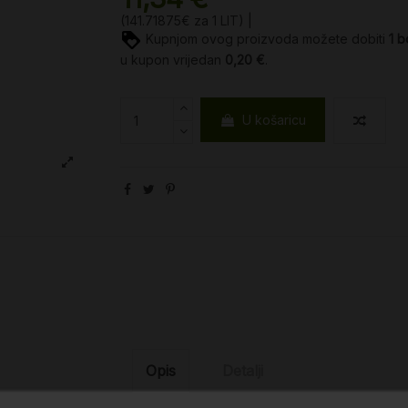
(141.71875€ za 1 LIT) |
Kupnjom ovog proizvoda možete dobiti
1
b
u kupon vrijedan
0,20 €
.
U košaricu
Opis
Detalji