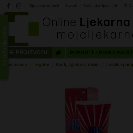
Mjesečni popusti
Savjeti
Rođendan ljekarne!
Co
Recenzije trgovine
PROIZVODI
POPUSTI I POGODNOS
Naslovnica
Tegobe
Kosti, zglobovi, mišići
Lokalna primj