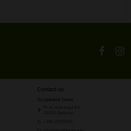
Contact us
ZU Ljekarna Coner
Pr. A. Hebranga 8a
43000 Bjelovar
+385 911211295
info@mojaljekarna.hr