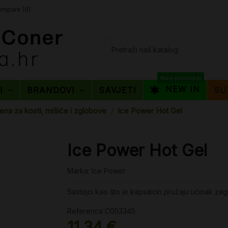
mpare (
0
)
Novi proizvodi
NEW IN
TI
BRANDOVI
SAVJETI
SU
ena za kosti, mišiće i zglobove
Ice Power Hot Gel
Ice Power Hot Gel
Marka:
Ice Power
Sastojci kao što je kapsaicin pružaju učinak zagr
Referenca
C053345
11,34 €