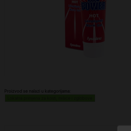
Proizvod se nalazi u kategorijama:
Lokalna primjena za kosti, mišiće i zglobove