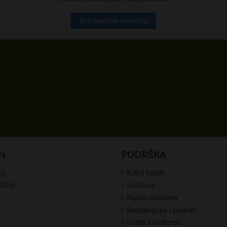
Prvi napišite recenziju
N
PODRŠKA
ci
Kako kupiti
udžbi
Dostava
Načini plaćanja
Reklamacije i povrati
Uvjeti korištenja