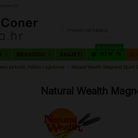
mpare (
0
)
Novi proizvodi
NEW IN
TI
BRANDOVI
SAVJETI
SU
ena za kosti, mišiće i zglobove
Natural Wealth Magnezij Sport S
Natural Wealth Magne