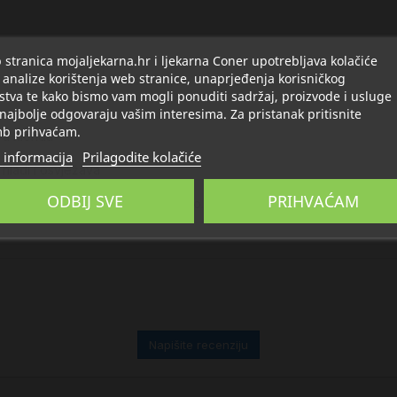
stranica mojaljekarna.hr i ljekarna Coner upotrebljava kolačiće
 analize korištenja web stranice, unaprjeđenja korisničkog
Opis
Detalji
O Natural Wealth
stva te kako bismo vam mogli ponuditi sadržaj, proizvode i usluge
 najbolje odgovaraju vašim interesima. Za pristanak pritisnite
b prihvaćam.
va klorida
 informacija
Prilagodite kolačiće
 hladi i osvježava
ODBIJ SVE
PRIHVAĆAM
 Može se koristiti više puta dnevno.
Napišite recenziju