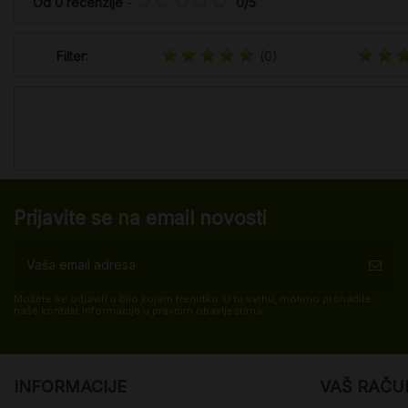
Od
0
recenzije
-
0
/
5
Filter:
(0)
Prijavite se na email novosti
Možete se odjaviti u bilo kojem trenutku. U tu svrhu, molimo pronađite
naše kontakt informacije u pravnim obavijestima.
INFORMACIJE
VAŠ RAČU