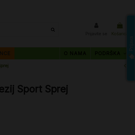
Prijavite se
Košarica
Prijava
NCE
O NAMA
PODRŠKA
prej
zij Sport Sprej