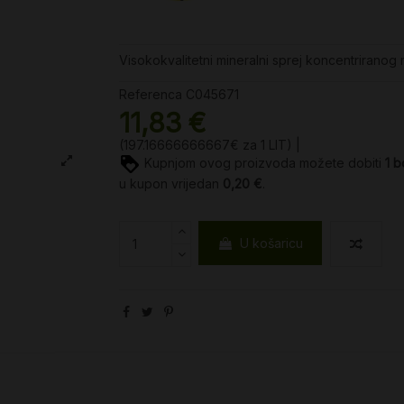
Visokokvalitetni mineralni sprej koncentriranog
Referenca
C045671
11,83 €
(197.16666666667€ za 1 LIT) |
Kupnjom ovog proizvoda možete dobiti
1
b
u kupon vrijedan
0,20 €
.
U košaricu