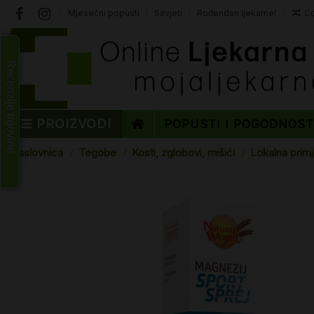
Mjesečni popusti
Savjeti
Rođendan ljekarne!
Co
Recenzije trgovine
PROIZVODI
POPUSTI I POGODNOS
Naslovnica
Tegobe
Kosti, zglobovi, mišići
Lokalna primj