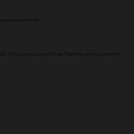
 magnezijeva klorida.
od
. Vaša košarica će sadržavati
1
bod
koji se mogu pretvoriti