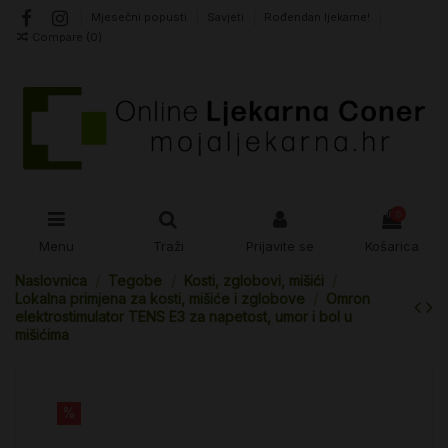
Mjesečni popusti
Savjeti
Rođendan ljekarne!
Compare (
0
)
0
Menu
Traži
Prijavite se
Košarica
Naslovnica
Tegobe
Kosti, zglobovi, mišići
Lokalna primjena za kosti, mišiće i zglobove
Omron
elektrostimulator TENS E3 za napetost, umor i bol u
mišićima
%