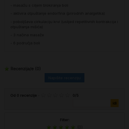
- masažu s ciljem blokiranja boli
- aktivira otpuštanje endorfina (prirodnih analgetika)
- poboljšava cirkulaciju krvi (uslijed repetitivnih kontrakcija i
otpuštanja mišića)
- 3 načina masaže
- 6 područja boli
Recenzija/e
(0)
Napišite recenziju
Od
0
recenzije
-
0
/
5
Filter:
(0)