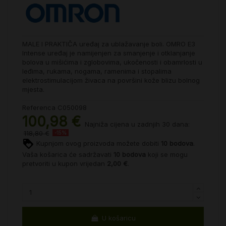
MALE I PRAKTIČA uređaj za ublažavanje boli. OMRO E3
Intense uređaj je namijenjen za smanjenje i otklanjanje
bolova u mišićima i zglobovima, ukočenosti i obamrlosti u
leđima, rukama, nogama, ramenima i stopalima
elektrostimulacijom živaca na površini kože blizu bolnog
mjesta.
Referenca
C050098
100,98 €
Najniža cijena u zadnjih 30 dana:
118,80 €
-15%
Kupnjom ovog proizvoda možete dobiti
10
bodova
.
Vaša košarica će sadržavati
10
bodova
koji se mogu
pretvoriti u kupon vrijedan
2,00 €
.
U košaricu