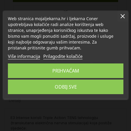
Web stranica mojaljekarna.hr i ljekarna Coner
upotrebljava kolačiće radi analize korištenja web
stranice, unaprjeđenja korisničkog iskustva te kako
bismo vam mogli ponuditi sadržaj, proizvode i usluge
koji najbolje odgovaraju vašim interesima. Za
pristanak pritisnite gumb prihvaćam.
Više informacija
Prilagodite kolačiće
Proizvod se nalazi u kategorijama:
Lokalna primjena za kosti, mišiće i zglobove
Wellness
PRIHVAĆAM
Opis
ODBIJ SVE
Detalji
E3 Intense koristi Triple Action TENS tehnologiju
(transkutana električna nervna stimulacija) koja postiže
sljedeće: