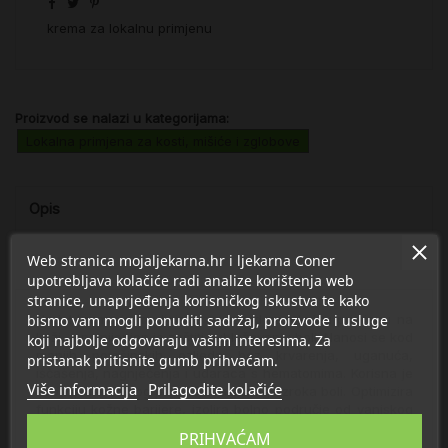
krema za lokalnu primjenu
Proizvod se nalazi u kategorijama:
Lokalna primjena za kosti, mišiće i zglobove
Opis
Web stranica mojaljekarna.hr i ljekarna Coner
Detalji
upotrebljava kolačiće radi analize korištenja web
stranice, unaprjeđenja korisničkog iskustva te kako
Nodol krema je medicinski proizvod za lokalnu primjenu na
bismo vam mogli ponuditi sadržaj, proizvode i usluge
koži, a namijenjen je zaštiti i ublažavanju boli. Nanosi se kod
koji najbolje odgovaraju vašim interesima. Za
manjih površinskih ozljeda bez krvarenja, uganuća,
pristanak pritisnite gumb prihvaćam.
iščašenja, nagnječenja i udaraca s hematomima. Korisna je
Više informacija
Prilagodite kolačiće
kao zaštita bolnog područja različitog uzroka boli. Optimizira
funkciju kožne barijere, izolira bolno područje od vanjskog
okruženja, stvarajući uvjete za poboljšanje fiziološke
PRIHVAĆAM
funkcije. Zaštitni učinak očituje se osjećajem olakšanja jer