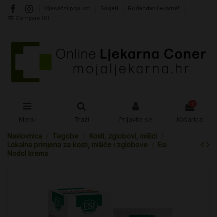
Mjesečni popusti
Savjeti
Rođendan ljekarne!
Compare (
0
)
0
Menu
Traži
Prijavite se
Košarica
Naslovnica
Tegobe
Kosti, zglobovi, mišići
Lokalna primjena za kosti, mišiće i zglobove
Esi
Nodol krema