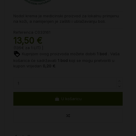
Nodol krema je medicinski proizvod za lokalnu primjenu
na koži, a namijenjen je zaštiti i ublažavanju boli.
Referenca
C033161
13,50 €
(135€ za 1 LIT) |
Kupnjom ovog proizvoda možete dobiti
1
bod
. Vaša
košarica će sadržavati
1
bod
koji se mogu pretvoriti u
kupon vrijedan
0,20 €
.
U košaricu