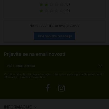
(0)
(0)
Nema recenzija za ovaj proizvod
Prvi napišite recenziju
Prijavite se na email novosti
Možete se odjaviti u bilo kojem trenutku. U tu svrhu, molimo pronađite naše kontakt
informacije u pravnim obavijestima.
INFORMACIJE