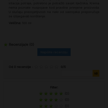
iritacija potraje, potrebno je potražiti savjet liječnika. Krema
nema poznate nuspojave kod pravilne primjene proizvoda.
U slučaju preosjetljivosti na neki od sastojaka preporučuje
se izbjegavati korištenje.
Veličina:
100 ml
Recenzija/e
(0)
Napišite recenziju
Od
0
recenzije
-
0
/
5
Filter:
(0)
(0)
(0)