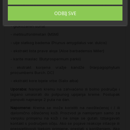
pomaže u prevladavanju simptoma boli, primjerice kod boli
koja je posljedica ukočenosti zglobova.
ODBIJ SVE
Sastav:
- glukozamin sulfat
- metilsulfonilmetan (MSM)
- ulje slatkog badema (Prunus amygdalus var. dulcis)
- ekstrakt lista prave aloje (Aloe barbadensis Miller)
- karite maslac (Butyrospermum parkii)
- ekstrakt korijena vražje kandže (Harpagophytum
procumbens Burch. DC)
- ekstrakt kore bijele vrbe (Salix alba)
Uporaba:
Nanijeti kremu na zahvaćeno ili bolno područje i
lagano umasirati do potpunog upijanja kreme. Postupak
ponoviti najmanje 2 puta na dan.
Napomene:
Krema se može koristiti na neoštećenoj i / ili
djelomično oštećenoj koži. Proizvod je namijenjen samo za
vanjsku primjenu na koži i ne smije se gutati. Izbjegavati
kontakt s područjem očiju. Ako se pojave reakcije iritacije ili
preosjetljivosti tijekom primjene, prestati s korištenjem. Ako