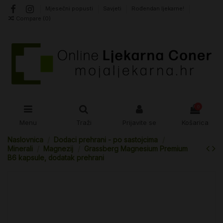
Mjesečni popusti
Savjeti
Rođendan ljekarne!
Compare (
0
)
0
Menu
Traži
Prijavite se
Košarica
Naslovnica
Dodaci prehrani - po sastojcima
Minerali
Magnezij
Grassberg Magnesium Premium
B6 kapsule, dodatak prehrani