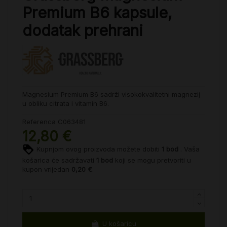
Premium B6 kapsule,
dodatak prehrani
Magnesium Premium B6 sadrži visokokvalitetni magnezij
u obliku citrata i vitamin B6.
Referenca
C063481
12,80 €
Kupnjom ovog proizvoda možete dobiti
1
bod
. Vaša
košarica će sadržavati
1
bod
koji se mogu pretvoriti u
kupon vrijedan
0,20 €
.
U košaricu