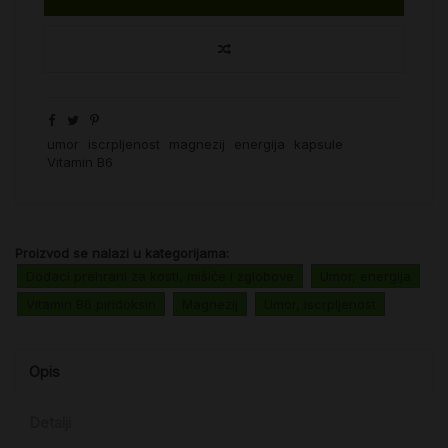
umor
iscrpljenost
magnezij
energija
kapsule
Vitamin B6
Proizvod se nalazi u kategorijama:
Dodaci prehrani za kosti, mišiće i zglobove
Umor, energija
Vitamin B6 piridoksin
Magnezij
Umor, iscrpljenost
Opis
Detalji