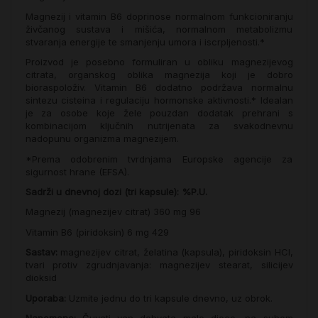
Magnezij i vitamin B6 doprinose normalnom funkcioniranju
živčanog sustava i mišića, normalnom metabolizmu
stvaranja energije te smanjenju umora i iscrpljenosti.*
Proizvod je posebno formuliran u obliku magnezijevog
citrata, organskog oblika magnezija koji je dobro
bioraspoloživ. Vitamin B6 dodatno podržava normalnu
sintezu cisteina i regulaciju hormonske aktivnosti.* Idealan
je za osobe koje žele pouzdan dodatak prehrani s
kombinacijom ključnih nutrijenata za svakodnevnu
nadopunu organizma magnezijem.
*Prema odobrenim tvrdnjama Europske agencije za
sigurnost hrane (EFSA).
Sadrži u dnevnoj dozi (tri kapsule):
%P.U.
Magnezij (magnezijev citrat)
360 mg
96
Vitamin B6 (piridoksin)
6 mg
429
Sastav:
magnezijev citrat, želatina (kapsula), piridoksin HCl,
tvari protiv zgrudnjavanja: magnezijev stearat, silicijev
dioksid
Uporaba:
Uzmite jednu do tri kapsule dnevno, uz obrok.
Napomene:
Čuvati van dohvata male djece, na suhom