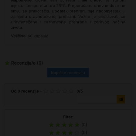
mjestu i temperaturi do 25°C. Preporučene dnevne doze ne
smiju se prekoračiti. Dodatak prehrani nije nadomjestak ili
zamjena uravnoteženoj prehrani. Važno je pridržavati se
uravnotežene i raznovrsne prehrane i zdravog načina
života.
Veličina:
60 kapsula
Recenzija/e
(0)
Napišite recenziju
Od
0
recenzije
-
0
/
5
Filter:
(0)
(0)