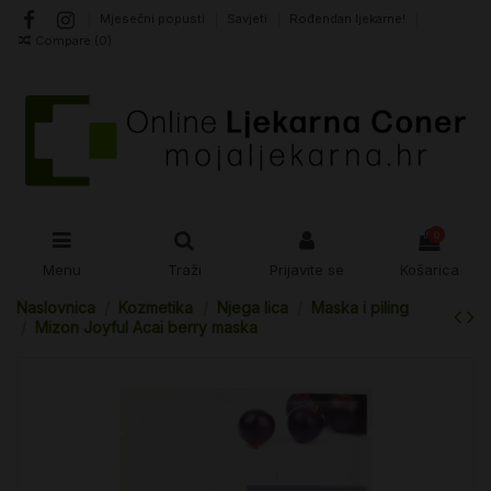
Mjesečni popusti
Savjeti
Rođendan ljekarne!
Compare (
0
)
0
Menu
Traži
Prijavite se
Košarica
Naslovnica
Kozmetika
Njega lica
Maska i piling
Mizon Joyful Acai berry maska