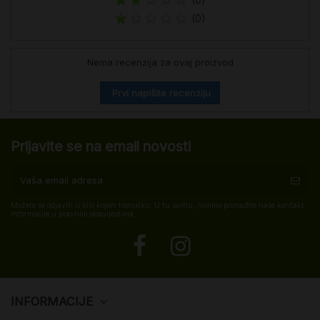
(0)
Nema recenzija za ovaj proizvod
Prvi napišite recenziju
Prijavite se na email novosti
Možete se odjaviti u bilo kojem trenutku. U tu svrhu, molimo pronađite naše kontakt
informacije u pravnim obavijestima.
INFORMACIJE