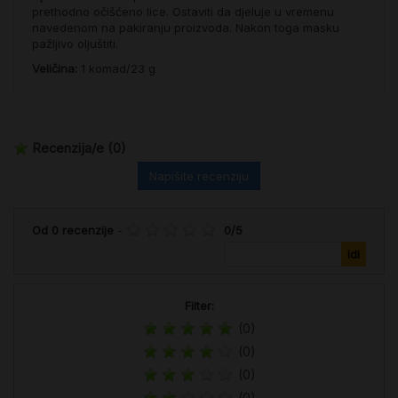
prethodno očišćeno lice. Ostaviti da djeluje u vremenu
navedenom na pakiranju proizvoda. Nakon toga masku
pažljivo oljuštiti.
Veličina:
1 komad/23 g
Recenzija/e
(0)
Napišite recenziju
Od
0
recenzije
-
0
/
5
Filter:
(0)
(0)
(0)
(0)