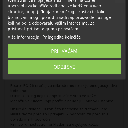
Web stranica mojaljekarna.hr i ljekarna Coner
upotrebljava kolačiće radi analize korištenja web
stranice, unaprjeđenja korisničkog iskustva te kako
bismo vam mogli ponuditi sadržaj, proizvode i usluge
koji najbolje odgovaraju vašim interesima. Za
Proizvod se nalazi u kategorijama:
pristanak pritisnite gumb prihvaćam.
Maska i piling
Medikor Beauty
Više informacija
Prilagodite kolačiće
PRIHVAĆAM
Opis
ODBIJ SVE
Detalji
Beurer FC 76 uređaj za mikrodermoabraziju omogućuje dva
tretmana:
Dubinski piling koji uklanja suvišne stanice kože.
Masažu vakumom koja potiče cirkulaciju i obnovu stanica.
Uz uređaj dolaze i 3 različita nastavka za tretman lica:
Nastavak za preciznu primjenu - pogodan za preciznu
obradu malih područja.
Fini, veliki nastavak - prikladan za osjetljivu kožu.