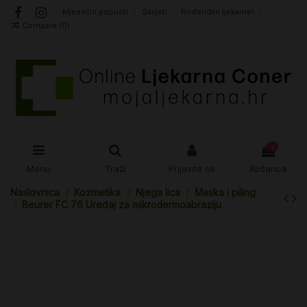
Mjesečni popusti
Savjeti
Rođendan ljekarne!
Compare (
0
)
0
Menu
Traži
Prijavite se
Košarica
Naslovnica
Kozmetika
Njega lica
Maska i piling
Beurer FC 76 Uređaj za mikrodermoabraziju