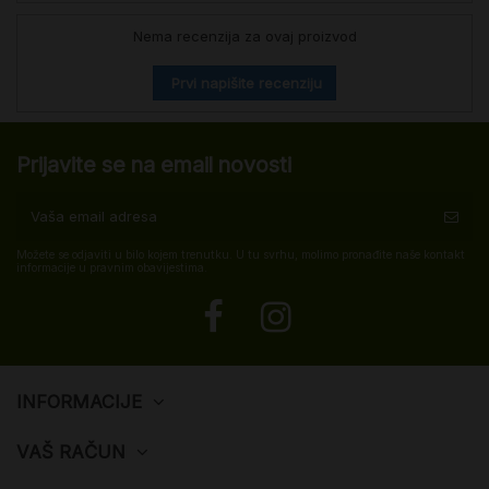
Nema recenzija za ovaj proizvod
Prvi napišite recenziju
Prijavite se na email novosti
Možete se odjaviti u bilo kojem trenutku. U tu svrhu, molimo pronađite naše kontakt
informacije u pravnim obavijestima.
INFORMACIJE
VAŠ RAČUN