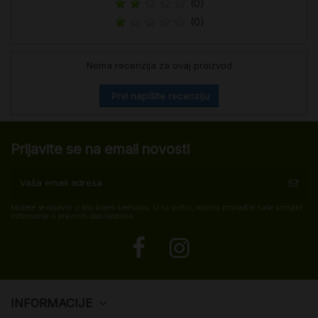
(0)
(0)
Nema recenzija za ovaj proizvod
Prvi napišite recenziju
Prijavite se na email novosti
Možete se odjaviti u bilo kojem trenutku. U tu svrhu, molimo pronađite naše kontakt
informacije u pravnim obavijestima.
INFORMACIJE