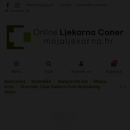
Mjesečni popusti
Savjeti
Rođendan ljekarne!
Compare (
0
)
0
Menu
Traži
Prijavite se
Košarica
Naslovnica
Kozmetika
Stanja kože lica
Masna
koža
Skeyndor Clear Balance Pure Normalising
factor