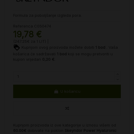
Formula za poboljšanje izgleda pora.
Referenca
C050474
19,78 €
(247.25€ za 1 LIT) |
Kupnjom ovog proizvoda možete dobiti
1
bod
. Vaša
košarica će sadržavati
1
bod
koji se mogu pretvoriti u
kupon vrijedan
0,20 €
.
U košaricu
Kupnjom proizvoda iz ove kategorije u iznosu višem od
60.00€
dobivate na poklon
Skeyndor Power Hyaluronic