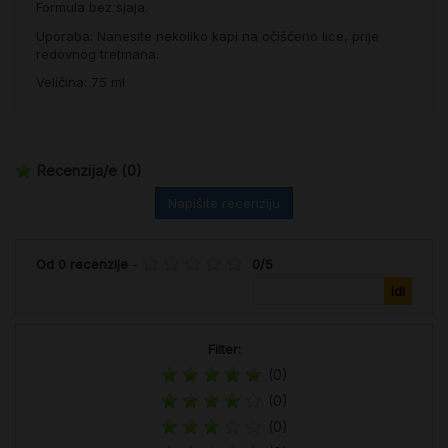
Formula bez sjaja.
Uporaba: Nanesite nekoliko kapi na očišćeno lice, prije
redovnog tretmana.
Veličina: 75 ml
Recenzija/e
(0)
Napišite recenziju
Od
0
recenzije
-
0
/
5
Filter:
(0)
(0)
(0)