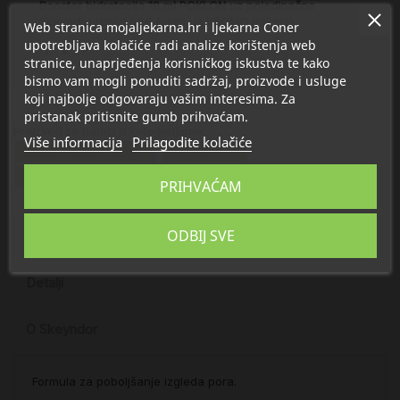
Booster hidratacija 10 ml POKLON uz pojedinačne
Skeyndor iznad 60€ (osim uz PROMO pakete)
Web stranica mojaljekarna.hr i ljekarna Coner
upotrebljava kolačiće radi analize korištenja web
stranice, unaprjeđenja korisničkog iskustva te kako
bismo vam mogli ponuditi sadržaj, proizvode i usluge
koji najbolje odgovaraju vašim interesima. Za
pristanak pritisnite gumb prihvaćam.
Proizvod se nalazi u kategorijama:
Više informacija
Prilagodite kolačiće
Njega i hidratacija lica
Masna koža
Skeyndor Clear Balance
Skeyndor mono
PRIHVAĆAM
ODBIJ SVE
Opis
Detalji
O Skeyndor
Formula za poboljšanje izgleda pora.