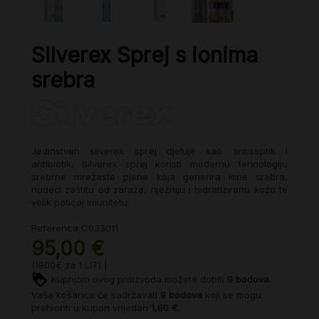
Silverex Sprej s ionima
srebra
Jedinstven silverex sprej djeluje kao antiseptik i
antibiotik.
Silverex sprej koristi modernu tehnologiju
srebrne mrežaste pjene koja generira ione srebra,
nudeći zaštitu od zaraza, nježniju i hidratiziranu kožu te
velik poticaj imunitetu.
Referenca
C033011
95,00 €
(1900€ za 1 LIT) |
Kupnjom ovog proizvoda možete dobiti
9
bodova
.
Vaša košarica će sadržavati
9
bodova
koji se mogu
pretvoriti u kupon vrijedan
1,80 €
.