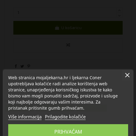
U košaricu
sprej s ionima srebra
Web stranica mojaljekarna.hr i ljekarna Coner
upotrebljava kolačiće radi analize korištenja web
stranice, unaprjeđenja korisničkog iskustva te kako
bismo vam mogli ponuditi sadržaj, proizvode i usluge
Proizvod se nalazi u kategorijama:
koji najbolje odgovaraju vašim interesima. Za
pristanak pritisnite gumb prihvaćam.
Masna koža
Kosa, koža, nokti
Akne i prištići
Više informacija
Prilagodite kolačiće
Opis
PRIHVAĆAM