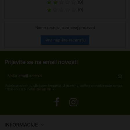
(0)
(0)
Nema recenzija za ovaj proizvod
Prvi napišite recenziju
Prijavite se na email novosti
Možete se odjaviti u bilo kojem trenutku. U tu svrhu, molimo pronađite naše kontakt
informacije u pravnim obavijestima.
INFORMACIJE