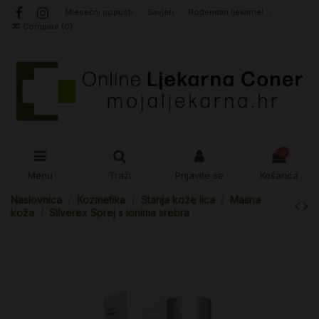
Mjesečni popusti
Savjeti
Rođendan ljekarne!
Compare (
0
)
0
Menu
Traži
Prijavite se
Košarica
Naslovnica
Kozmetika
Stanja kože lica
Masna
koža
Silverex Sprej s ionima srebra