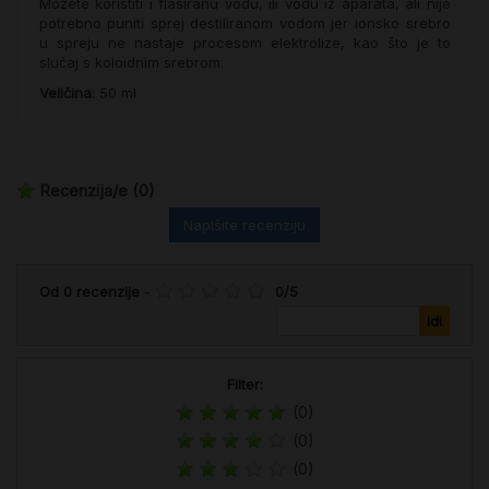
Možete koristiti i flaširanu vodu, ili vodu iz aparata, ali nije
potrebno puniti sprej destiliranom vodom jer ionsko srebro
u spreju ne nastaje procesom elektrolize, kao što je to
slučaj s koloidnim srebrom.
Veličina
: 50 ml
Recenzija/e
(0)
Napišite recenziju
Od
0
recenzije
-
0
/
5
Filter:
(0)
(0)
(0)