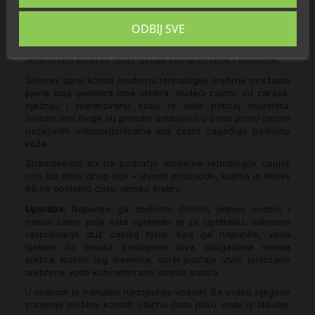
Detalji
ODBIJ SVE
Jedinstven silverex sprej djeluje kao antiseptik i antibiotik.
Silverex sprej koristi modernu tehnologiju srebrne mrežaste
pjene koja generira ione srebra, nudeći zaštitu od zaraza,
nježniju i hidratiziranu kožu te velik poticaj imunitetu.
Srebrni ioni ovdje su prirodni antibiotici u borbi protiv raznih
neželjenih mikroorganizama koji često zagađuju površinu
kože.
Znanstvenici su na području moderne tehnologije uspjeli
ono što nitko drugi nije – stvoriti proizvode, kojima je temelj
99,99 postotno čisto, ionsko srebro.
Uporaba:
Napunite ga običnom čistom, pitkom vodom i
nakon samo pola sata spreman je za upotrebu, odnosno
raspršivanje duž cijelog tijela. Kad ga napunite, voda
tijekom 30 minuta postepeno biva obogaćena ionima
srebra. Nakon tog vremena, sprej postaje izvor ionizirane
srebrene vode koncentrirane ionima srebra.
U svakom je trenutku nadopunjiv vodom! Za svako njegovo
punjenje možete koristiti običnu čistu pitku vodu iz slavine.