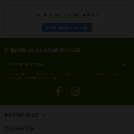
Nema recenzija za ovaj proizvod
Prvi napišite recenziju
Prijavite se na email novosti
Možete se odjaviti u bilo kojem trenutku. U tu svrhu, molimo pronađite naše kontakt
informacije u pravnim obavijestima.
INFORMACIJE
VAŠ RAČUN