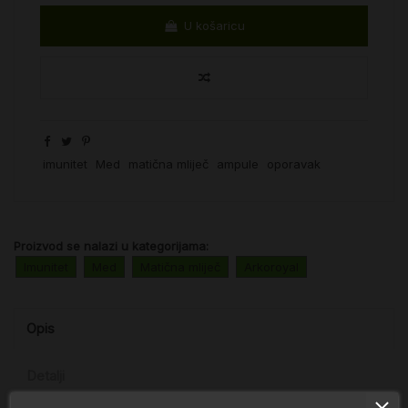
U košaricu
imunitet
Med
matična mliječ
ampule
oporavak
Proizvod se nalazi u kategorijama:
Imunitet
Med
Matična mliječ
Arkoroyal
Opis
Detalji