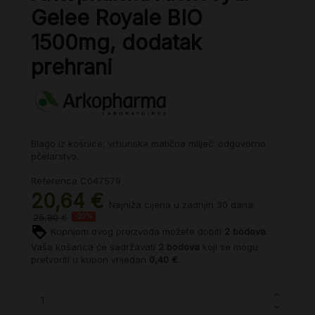
Gelee Royale BIO
1500mg, dodatak
prehrani
Blago iz košnice; vrhunska matična mliječ; odgovorno
pčelarstvo.
Referenca
C047579
20,64 €
Najniža cijena u zadnjih 30 dana:
25,80 €
-20%
Kupnjom ovog proizvoda možete dobiti
2
bodova
.
Vaša košarica će sadržavati
2
bodova
koji se mogu
pretvoriti u kupon vrijedan
0,40 €
.