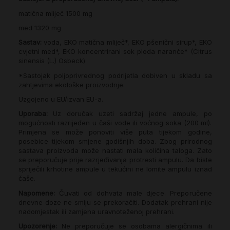
matična mliječ
1500 mg
med
1320 mg
Sastav:
voda, EKO matična mliječ*, EKO pšenični sirup*, EKO
cvjetni med*, EKO koncentrirani sok ploda naranče* (Citrus
sinensis (L.) Osbeck)
*Sastojak poljoprivrednog podrijetla dobiven u skladu sa
zahtjevima ekološke proizvodnje.
Uzgojeno u EU/izvan EU-a.
Uporaba:
Uz doručak uzeti sadržaj jedne ampule, po
mogućnosti razrijeđen u čaši vode ili voćnog soka (200 ml).
Primjena se može ponoviti više puta tijekom godine,
posebice tijekom smjene godišnjih doba. Zbog prirodnog
sastava proizvoda može nastati mala količina taloga. Zato
se preporučuje prije razrjeđivanja protresti ampulu. Da biste
spriječili krhotine ampule u tekućini ne lomite ampulu iznad
čaše.
Napomene:
Čuvati od dohvata male djece. Preporučene
dnevne doze ne smiju se prekoračiti. Dodatak prehrani nije
nadomjestak ili zamjena uravnoteženoj prehrani.
Upozorenje:
Ne preporučuje se osobama alergičnima ili