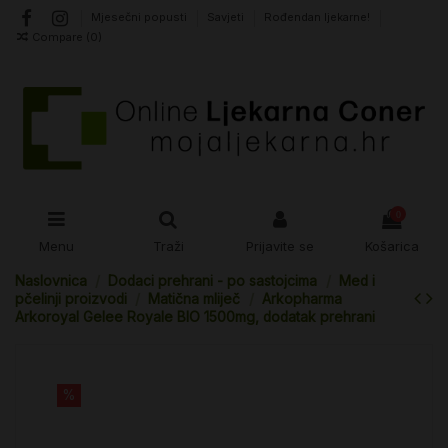
Mjesečni popusti
Savjeti
Rođendan ljekarne!
Compare (
0
)
0
Menu
Traži
Prijavite se
Košarica
Naslovnica
Dodaci prehrani - po sastojcima
Med i
pčelinji proizvodi
Matična mliječ
Arkopharma
Arkoroyal Gelee Royale BIO 1500mg, dodatak prehrani
%