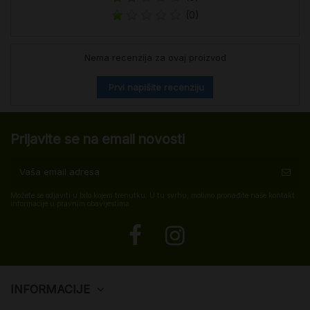
(0)
Nema recenzija za ovaj proizvod
Prvi napišite recenziju
Prijavite se na email novosti
Možete se odjaviti u bilo kojem trenutku. U tu svrhu, molimo pronađite naše kontakt
informacije u pravnim obavijestima.
INFORMACIJE