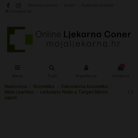
Mjesečni popusti
Savjeti
Rođendan ljekarne!
Compare (
0
)
0
Menu
Traži
Prijavite se
Košarica
Naslovnica
Kozmetika
Dekorativna kozmetika
Mirisi i parfemi
Lerbolario Notte a Tangeri Mirisni
sapun