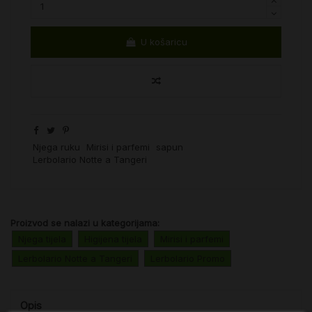
U košaricu
Njega ruku
Mirisi i parfemi
sapun
Lerbolario Notte a Tangeri
Proizvod se nalazi u kategorijama:
Njega tijela
Higijena tijela
Mirisi i parfemi
Lerbolario Notte a Tangeri
Lerbolario Promo
Opis