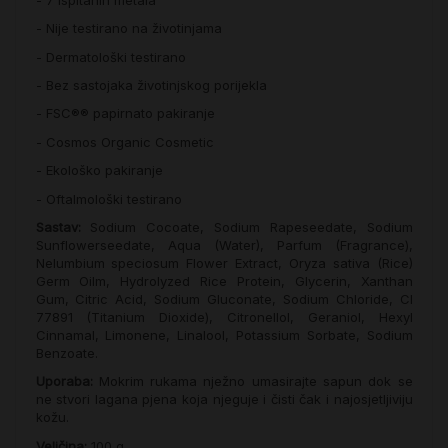
- Nije testirano na životinjama
- Dermatološki testirano
- Bez sastojaka životinjskog porijekla
- FSC®® papirnato pakiranje
- Cosmos Organic Cosmetic
- Ekološko pakiranje
- Oftalmološki testirano
Sastav:
Sodium Cocoate, Sodium Rapeseedate, Sodium
Sunflowerseedate, Aqua (Water), Parfum (Fragrance),
Nelumbium speciosum Flower Extract, Oryza sativa (Rice)
Germ Oilm, Hydrolyzed Rice Protein, Glycerin, Xanthan
Gum, Citric Acid, Sodium Gluconate, Sodium Chloride, CI
77891 (Titanium Dioxide), Citronellol, Geraniol, Hexyl
Cinnamal, Limonene, Linalool, Potassium Sorbate, Sodium
Benzoate.
Uporaba:
Mokrim rukama nježno umasirajte sapun dok se
ne stvori lagana pjena koja njeguje i čisti čak i najosjetljiviju
kožu.
Veličina:
100 g