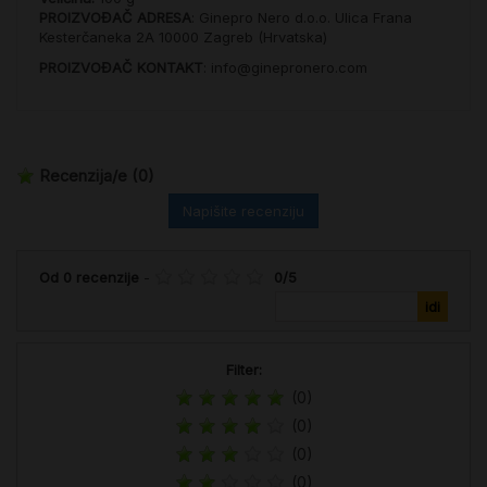
PROIZVOĐAČ ADRESA
: Ginepro Nero d.o.o. Ulica Frana
Kesterčaneka 2A 10000 Zagreb (Hrvatska)
PROIZVOĐAČ KONTAKT
: info@ginepronero.com
Recenzija/e
(0)
Napišite recenziju
Od
0
recenzije
-
0
/
5
Filter:
(0)
(0)
(0)
(0)