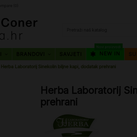
mpare (
0
)
Novi proizvodi
NEW IN
TI
BRANDOVI
SAVJETI
SU
Herba Laboratorij Sinekolin biljne kapi, dodatak prehrani
Herba Laboratorij Sin
prehrani