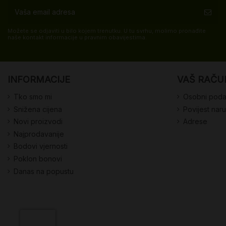
Možete se odjaviti u bilo kojem trenutku. U tu svrhu, molimo pronađite
naše kontakt informacije u pravnim obavijestima.
INFORMACIJE
VAŠ RAČU
Tko smo mi
Osobni poda
Snižena cijena
Povijest nar
Novi proizvodi
Adrese
Najprodavanije
Bodovi vjernosti
Poklon bonovi
Danas na popustu