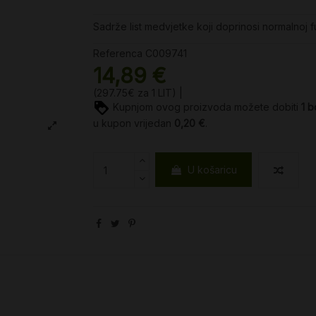
Sadrže list medvjetke koji doprinosi normalnoj f
Referenca
C009741
14,89 €
(297.75€ za 1 LIT) |
Kupnjom ovog proizvoda možete dobiti
1
b
u kupon vrijedan
0,20 €
.
U košaricu