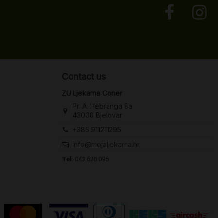
Contact us
ZU Ljekarna Coner
Pr. A. Hebranga 8a
43000 Bjelovar
+385 911211295
info@mojaljekarna.hr
Tel:
043 638 095