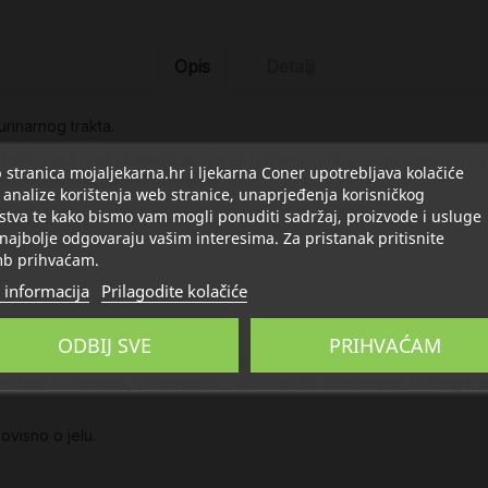
Opis
Detalji
urinarnog trakta.
kterije E. coli i Enterokok. Te se bakterije uobičajeno nalaze u zav
stranica mojaljekarna.hr i ljekarna Coner upotrebljava kolačiće
dje izazivaju upalne promjene.
 analize korištenja web stranice, unaprjeđenja korisničkog
stva te kako bismo vam mogli ponuditi sadržaj, proizvode i usluge
 najbolje odgovaraju vašim interesima. Za pristanak pritisnite
b prihvaćam.
 informacija
Prilagodite kolačiće
ODBIJ SVE
PRIHVAĆAM
avnoteženoj prehrani. Važno je pridržavati se uravnotežene i razno
meričkom brusnicom, vitaminom C, osobama sa oštećenjem bubrega, tr
ovisno o jelu.