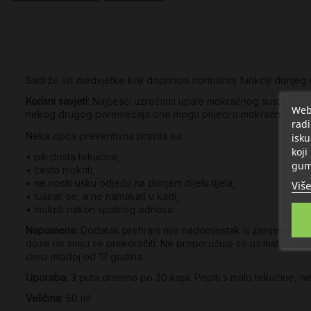
Sadrže list medvjetke koji doprinosi normalnoj funkciji donjeg 
Korisni savjeti:
Najčešći uzročnici upale mokraćnog sustava su ba
Web 
nekog drugog poremećaja one mogu prijeći u mokraćni trakt g
radi
Neka opća preventivna pravila su:
isku
koji
• piti dosta tekućine,
gum
• često mokriti,
• ne nositi usku odjeću na donjem dijelu tijela,
Više
• tuširati se, a ne namakati u kadi,
• mokriti nakon spolnog odnosa.
Napomena:
Dodatak prehrani nije nadomjestak ili zamjena ur
doze ne smiju se prekoračiti. Ne preporučuje se uzimati s a
djeci mlađoj od 12 godina.
Uporaba:
3 puta dnevno po 30 kapi. Popiti s malo tekućine, ne
Veličina:
50 ml