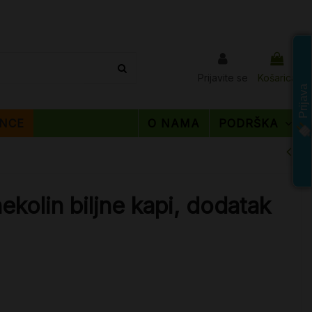
Prijavite se
Košarica
Prijava
NCE
O NAMA
PODRŠKA
ekolin biljne kapi, dodatak