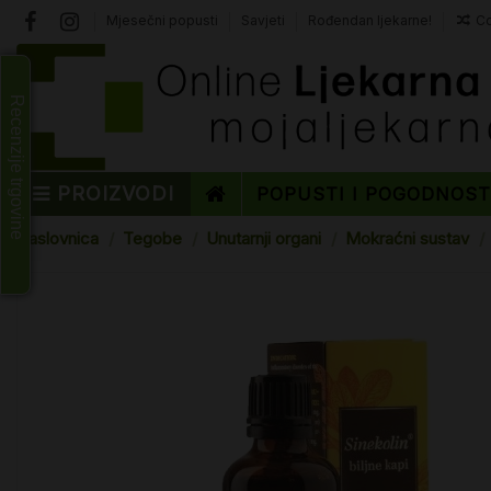
Mjesečni popusti
Savjeti
Rođendan ljekarne!
Co
Recenzije trgovine
PROIZVODI
POPUSTI I POGODNOS
Naslovnica
Tegobe
Unutarnji organi
Mokraćni sustav