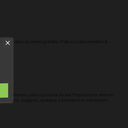
ršnom dijelu probavnog trakta. Prilikom pada imuniteta ili
vrsne prehrane i zdravog načina života! Preporučene dnevne
udnicama, dojiljama, osobama s povišenim krvnim tlakom i