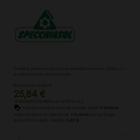
Dodatak prehrani na bazi ekstrakata brusnice i breze, s -
acetilcisteinom i D-manozom.
Referenca
C039711
25,84 €
(3.6914285714286€ za 1 VRE?ICA) |
Kupnjom ovog proizvoda možete dobiti
2
bodova
.
Vaša košarica će sadržavati
2
bodova
koji se mogu
pretvoriti u kupon vrijedan
0,40 €
.