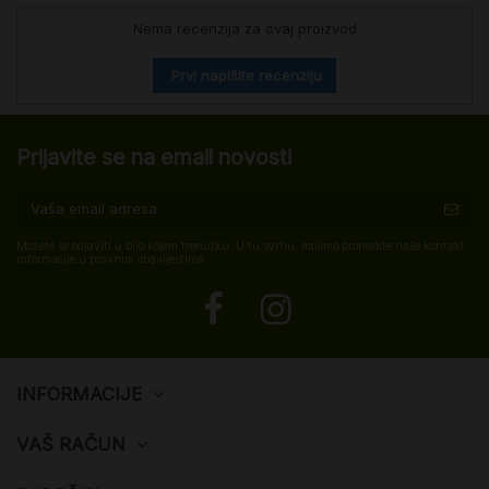
Nema recenzija za ovaj proizvod
Prvi napišite recenziju
Prijavite se na email novosti
Možete se odjaviti u bilo kojem trenutku. U tu svrhu, molimo pronađite naše kontakt
informacije u pravnim obavijestima.
INFORMACIJE
VAŠ RAČUN