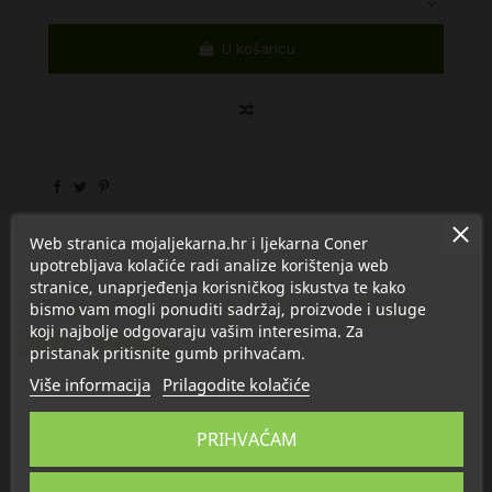
U košaricu
Web stranica mojaljekarna.hr i ljekarna Coner
upotrebljava kolačiće radi analize korištenja web
stranice, unaprjeđenja korisničkog iskustva te kako
Proizvod se nalazi u kategorijama:
bismo vam mogli ponuditi sadržaj, proizvode i usluge
Mokraćni sustav
Brusnica
N-acetil cistein NAC
koji najbolje odgovaraju vašim interesima. Za
Breza
D-manoza
pristanak pritisnite gumb prihvaćam.
Više informacija
Prilagodite kolačiće
Opis
PRIHVAĆAM
Detalji