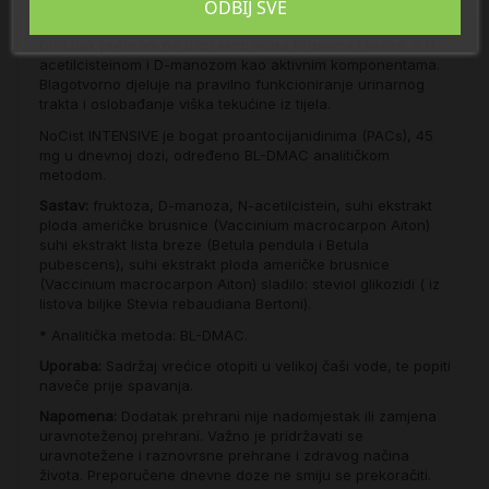
ODBIJ SVE
Dodatak prehrani na bazi ekstrakata brusnice i breze, s N-
acetilcisteinom i D-manozom kao aktivnim komponentama.
Blagotvorno djeluje na pravilno funkcioniranje urinarnog
trakta i oslobađanje viška tekućine iz tijela.
NoCist INTENSIVE je bogat proantocijanidinima (PACs), 45
mg u dnevnoj dozi, određeno BL-DMAC analitičkom
metodom.
Sastav:
fruktoza, D-manoza, N-acetilcistein, suhi ekstrakt
ploda američke brusnice (Vaccinium macrocarpon Aiton)
suhi ekstrakt lista breze (Betula pendula i Betula
pubescens), suhi ekstrakt ploda američke brusnice
(Vaccinium macrocarpon Aiton) sladilo: steviol glikozidi ( iz
listova biljke Stevia rebaudiana Bertoni).
* Analitička metoda: BL-DMAC.
Uporaba:
Sadržaj vrećice otopiti u velikoj čaši vode, te popiti
naveče prije spavanja.
Napomena:
Dodatak prehrani nije nadomjestak ili zamjena
uravnoteženoj prehrani.
Važno je pridržavati se
uravnotežene i raznovrsne prehrane i zdravog načina
života.
Preporučene dnevne doze ne smiju se prekoračiti.