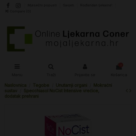
Mjesečni popusti
Savjeti
Rođendan ljekarne!
Compare (
0
)
0
Menu
Traži
Prijavite se
Košarica
Naslovnica
Tegobe
Unutarnji organi
Mokraćni
sustav
Specchiasol NoCist Intensive vrećice,
dodatak prehrani