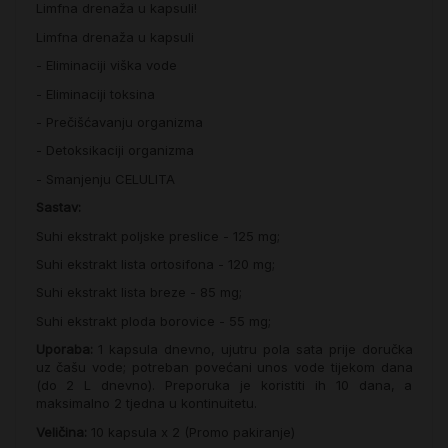
Limfna drenaža u kapsuli!
Limfna drenaža u kapsuli
- Eliminaciji viška vode
- Eliminaciji toksina
- Prečišćavanju organizma
- Detoksikaciji organizma
- Smanjenju CELULITA
Sastav:
Suhi ekstrakt poljske preslice - 125 mg;
Suhi ekstrakt lista ortosifona - 120 mg;
Suhi ekstrakt lista breze - 85 mg;
Suhi ekstrakt ploda borovice - 55 mg;
Uporaba:
1 kapsula dnevno, ujutru pola sata prije doručka
uz čašu vode; potreban povećani unos vode tijekom dana
(do 2 L dnevno). Preporuka je koristiti ih 10 dana, a
maksimalno 2 tjedna u kontinuitetu.
Veličina:
10 kapsula x 2 (Promo pakiranje)