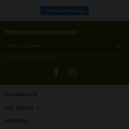
Prvi napišite recenziju
Prijavite se na email novosti
Možete se odjaviti u bilo kojem trenutku. U tu svrhu, molimo pronađite naše kontakt
informacije u pravnim obavijestima.
INFORMACIJE
VAŠ RAČUN
PODRŠKA