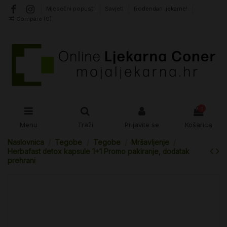
Mjesečni popusti
Savjeti
Rođendan ljekarne!
Compare (
0
)
0
Menu
Traži
Prijavite se
Košarica
Naslovnica
Tegobe
Tegobe
Mršavljenje
Herbafast detox kapsule 1+1 Promo pakiranje, dodatak
prehrani