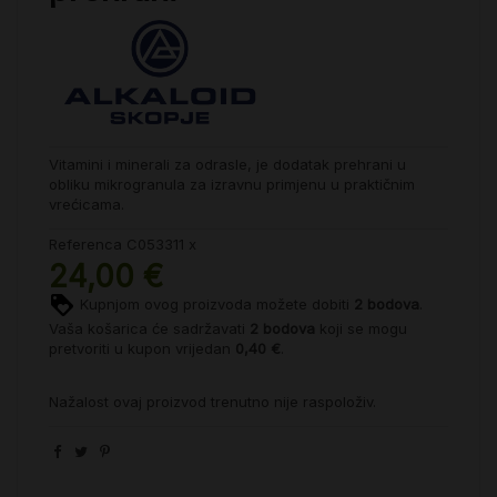
Vitamini i minerali za odrasle, je dodatak prehrani u
obliku mikrogranula za izravnu primjenu u praktičnim
vrećicama.
Referenca
C053311 x
24,00 €
Kupnjom ovog proizvoda možete dobiti
2
bodova
.
Vaša košarica će sadržavati
2
bodova
koji se mogu
pretvoriti u kupon vrijedan
0,40 €
.
Nažalost ovaj proizvod trenutno nije raspoloživ.