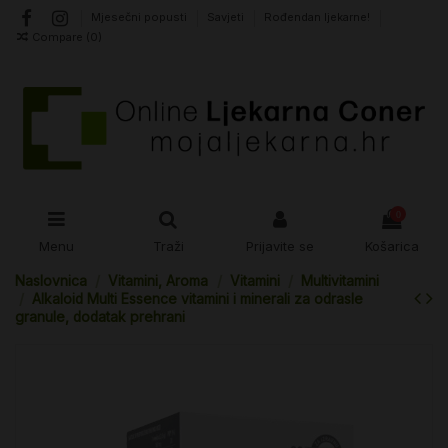
Mjesečni popusti
Savjeti
Rođendan ljekarne!
Compare (
0
)
0
Menu
Traži
Prijavite se
Košarica
Naslovnica
Vitamini, Aroma
Vitamini
Multivitamini
Alkaloid Multi Essence vitamini i minerali za odrasle
granule, dodatak prehrani