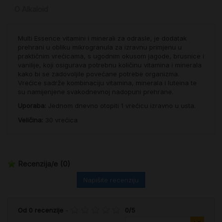
O Alkaloid
Multi Essence vitamini i minerali za odrasle, je dodatak
prehrani u obliku mikrogranula za izravnu primjenu u
praktičnim vrećicama, s ugodnim okusom jagode, brusnice i
vanilije, koji osigurava potrebnu količinu vitamina i minerala
kako bi se zadovoljile povećane potrebe organizma.
Vrećice sadrže kombinaciju vitamina, minerala i luteina te
su namijenjene svakodnevnoj nadopuni prehrane.
Uporaba:
Jednom dnevno otopiti 1 vrećicu izravno u usta.
Veličina:
30 vrećica
Recenzija/e
(0)
Napišite recenziju
Od
0
recenzije
-
0
/
5