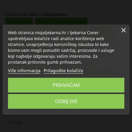
Proizvod se nalazi u kategorijama:
Multivitamini
Vitamini i dodaci prehrani
Vitamini i dodaci prehrani
Multivitamini
Vitamin A
Web stranica mojaljekarna.hr i ljekarna Coner
Vitamin C
Vitamin D
Vitamin E
Vitamin B1 tiamin
upotrebljava kolačiće radi analize korištenja web
stranice, unaprjeđenja korisničkog iskustva te kako
Vitamin B2 riboflavin
Vitamin B3 niacin
bismo vam mogli ponuditi sadržaj, proizvode i usluge
Vitamin B5 pantotenska kiselina
Vitamin B6 piridoksin
koji najbolje odgovaraju vašim interesima. Za
pristanak pritisnite gumb prihvaćam.
Vitamin B7 biotin
Vitamin B9 folna kiselina
Više informacija
Prilagodite kolačiće
Vitamin B12 kobalamin
Cink
Jod
Kalij
Kalcij
Krom
Magnezij
Mangan
Multiminerali
Inozitol
PRIHVAĆAM
Vitamin K
ODBIJ SVE
Opis
Detalji