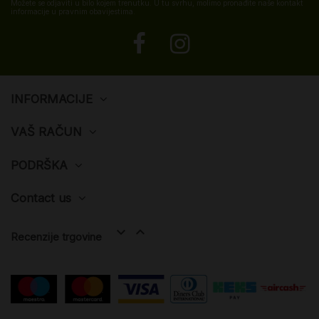
Možete se odjaviti u bilo kojem trenutku. U tu svrhu, molimo pronađite naše kontakt
informacije u pravnim obavijestima.
INFORMACIJE
VAŠ RAČUN
PODRŠKA
Contact us


Recenzije trgovine