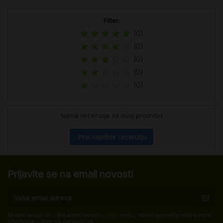
Filter:
(0)
(0)
(0)
(0)
(0)
Nema recenzija za ovaj proizvod
Prvi napišite recenziju
Prijavite se na email novosti
Možete se odjaviti u bilo kojem trenutku. U tu svrhu, molimo pronađite naše kontakt
informacije u pravnim obavijestima.