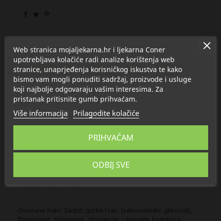
Web stranica mojaljekarna.hr i ljekarna Coner
upotrebljava kolačiće radi analize korištenja web
Proizvod se nalazi u kategorijama:
stranice, unaprjeđenja korisničkog iskustva te kako
Nadutost i vjetrovi
Čajevi i ljekovito bilje
Kičica
bismo vam mogli ponuditi sadržaj, proizvode i usluge
koji najbolje odgovaraju vašim interesima. Za
pristanak pritisnite gumb prihvaćam.
Opis
Više informacija
Prilagodite kolačiće
Detalji
PRIHVAĆAM
O Suban
ODBIJ SVE
Centaurii min. herba
Osnovne tvari: Sadrži gorke tvari (sekoiridoidni glikozidi),
flavonoide, triterpene, fitosterole i derivate ksantona.