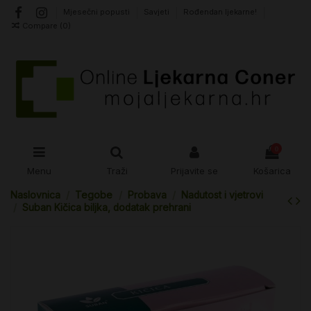
Mjesečni popusti
Savjeti
Rođendan ljekarne!
Compare (
0
)
0
Menu
Traži
Prijavite se
Košarica
Naslovnica
Tegobe
Probava
Nadutost i vjetrovi
Suban Kičica biljka, dodatak prehrani