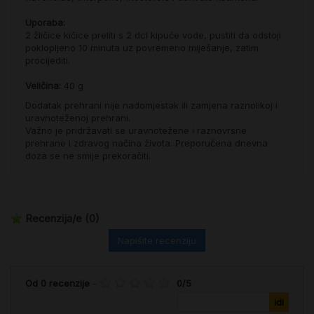
Uporaba:
2 žličice kičice preliti s 2 dcl kipuće vode, pustiti da odstoji
poklopljeno 10 minuta uz povremeno miješanje, zatim
procijediti.
Veličina:
40 g
Dodatak prehrani nije nadomjestak ili zamjena raznolikoj i
uravnoteženoj prehrani.
Važno je pridržavati se uravnotežene i raznovrsne
prehrane i zdravog načina života. Preporučena dnevna
doza se ne smije prekoračiti.
Recenzija/e
(0)
Napišite recenziju
Od
0
recenzije
-
0
/
5