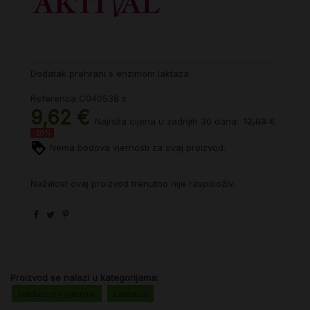
Dodatak prehrani s enzimom laktaza.
Referenca
C040538 x
9,62 €
Najniža cijena u zadnjih 30 dana:
12,03 €
-20%
Nema bodova vjernosti za ovaj proizvod.
Nažalost ovaj proizvod trenutno nije raspoloživ.
Proizvod se nalazi u kategorijama:
Nadutost i vjetrovi
Laktaza