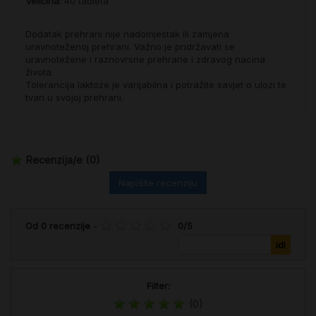
Veličina:
40 tableta
Dodatak prehrani nije nadomjestak ili zamjena
uravnoteženoj prehrani. Važno je pridržavati se
uravnotežene i raznovrsne prehrane i zdravog nacina
života.
Tolerancija laktoze je varijabilna i potražite savjet o ulozi te
tvari u svojoj prehrani.
Recenzija/e
(0)
Napišite recenziju
Od
0
recenzije
-
0
/
5
Filter:
(0)