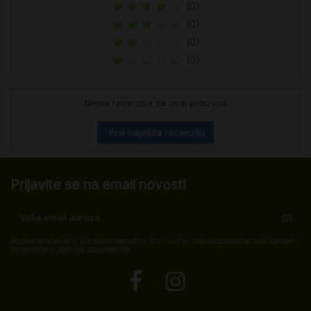
(0)
(0)
(0)
(0)
Nema recenzija za ovaj proizvod
Prvi napišite recenziju
Prijavite se na email novosti
Možete se odjaviti u bilo kojem trenutku. U tu svrhu, molimo pronađite naše kontakt
informacije u pravnim obavijestima.