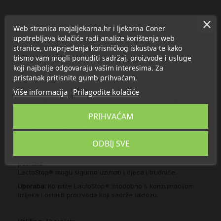
Opis
Web stranica mojaljekarna.hr i ljekarna Coner
upotrebljava kolačiće radi analize korištenja web
Detalji
stranice, unaprjeđenja korisničkog iskustva te kako
bismo vam mogli ponuditi sadržaj, proizvode i usluge
koji najbolje odgovaraju vašim interesima. Za
O Aktival
pristanak pritisnite gumb prihvaćam.
Više informacija
Prilagodite kolačiće
Enzim laktaza koji se nalazi u proizvodu LactoStop®
preuzima funkciju nedostatne endogene laktaze i
PRIHVAĆAM
razgrađuje laktozu unesenu hranom u probavljive tvari
galaktozu i glukozu (grožđani šečer).
Kod ljudi koji imaju problema s probavom laktoze, enzim
ODBIJ SVE
laktaza tako poboljšava probavu laktoze. Neželjene
nuspojave kod dugoročnog i redovitog korištenja nisu
poznate.
LactoStop® mogu sigurno uzimati i djeca i trudnice.
Uporaba:
Koristite LactoStop® istodobno
s konzumacijom
mlijeka i ostalih proizvoda
koji sadrže laktozu.