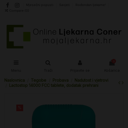
Mjesečni popusti
Savjeti
Rođendan ljekarne!
Compare (
0
)
0
Menu
Traži
Prijavite se
Košarica
Naslovnica
Tegobe
Probava
Nadutost i vjetrovi
Lactostop 14000 FCC tablete, dodatak prehrani
%