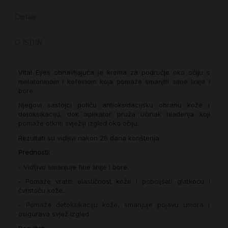
Detalji
O ISDIN
Vital Eyes obnavljajuća je krema za područje oko očiju s
melatoninom i kofeinom koja pomaže smanjiti sitne linije i
bore.
Njegovi sastojci potiču antioksidacijsku obranu kože i
detoksikaciju, dok aplikator pruža učinak hlađenja koji
pomaže otkriti svježiji izgled oko očiju.
Rezultati su vidljivi nakon 28 dana korištenja.
Prednosti:
- Vidljivo smanjuje fine linije i bore.
- Pomaže vratiti elastičnost kože i poboljšati glatkoću i
čvrstoću kože.
- Pomaže detoksikaciju kože, smanjuje pojavu umora i
osigurava svjež izgled.