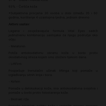
93% - Čvršća koža
*Subjektivna procjena 30 osoba u dobi između 35 i 60
godina, korištenje 4 uzastopna tjedna, jednom dnevno
Aktivni sastav:
Lagana i osvježavajuća formula Vital Eyes sadrži
jedinstvenu kombinaciju sastojaka za njegu područja oko
očiju.
- Melatonin
Potiče antioksidativnu obranu kože u borbi protiv
oksidativnog stresa kojem smo izloženi tijekom dana.
- LiftFirm
Pospješuje trenutačni učinak liftinga koji pomaže u
izglađivanju sitnih linija i bora.
- Kofein
Pomaže u detoksikaciji kože, ima antioksidativna svojstva i
pomaže u borbi protiv fotostarenja kože.
- Ekstrakt riže
Pomaže povećati zaštitu kože i spriječiti njezino prerano