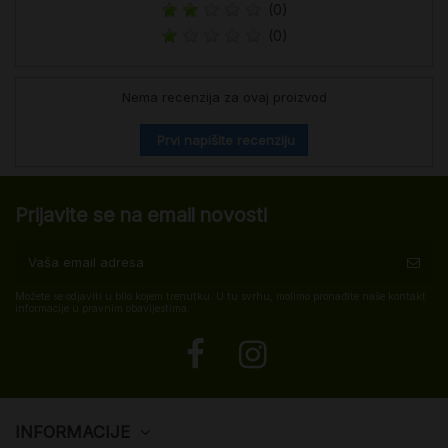
(0)
(0)
Nema recenzija za ovaj proizvod
Prvi napišite recenziju
Prijavite se na email novosti
Možete se odjaviti u bilo kojem trenutku. U tu svrhu, molimo pronađite naše kontakt
informacije u pravnim obavijestima.
INFORMACIJE