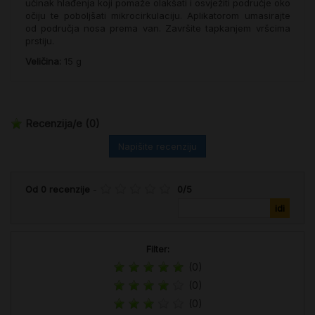
učinak hlađenja koji pomaže olakšati i osvježiti područje oko
očiju te poboljšati mikrocirkulaciju. Aplikatorom umasirajte
od područja nosa prema van. Završite tapkanjem vršcima
prstiju.
Veličina:
15 g
Recenzija/e
(0)
Napišite recenziju
Od
0
recenzije
-
0
/
5
Filter:
(0)
(0)
(0)