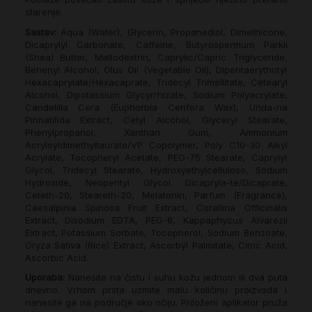
starenje.
Sastav:
Aqua (Water), Glycerin, Propanediol, Dimethicone,
Dicaprylyl Carbonate, Caffeine, Butyrospermum Parkii
(Shea) Butter, Maltodextrin, Caprylic/Capric Triglyceride,
Behenyl Alcohol, Olus Oil (Vegetable Oil), Dipentaerythrityl
Hexacaprylate/Hexacaprate, Tridecyl Trimellitate, Cetearyl
Alcohol, Dipotassium Glycyrrhizate, Sodium Polyacrylate,
Candelilla Cera (Euphorbia Cerifera Wax), Unda-ria
Pinnatiﬁda Extract, Cetyl Alcohol, Glyceryl Stearate,
Phenylpropanol, Xanthan Gum, Ammonium
Acryloyldimethyltaurate/VP Copolymer, Poly C10-30 Alkyl
Acrylate, Tocopheryl Acetate, PEG-75 Stearate, Caprylyl
Glycol, Tridecyl Stearate, Hydroxyethylcellulose, Sodium
Hydroxide, Neopentyl Glycol Dicapryla-te/Dicaprate,
Ceteth-20, Steareth-20, Melatonin, Parfum (Fragrance),
Caesalpinia Spinosa Fruit Extract, Corallina Officinalis
Extract, Disodium EDTA, PEG-8, Kappaphycus Alvarezii
Extract, Potassium Sorbate, Tocopherol, Sodium Benzoate,
Oryza Sativa (Rice) Extract, Ascorbyl Palmitate, Citric Acid,
Ascorbic Acid.
Uporaba:
Nanesite na čistu i suhu kožu jednom ili dva puta
dnevno. Vrhom prsta uzmite malu količinu proizvoda i
nanesite ga na područje oko očiju. Priloženi aplikator pruža