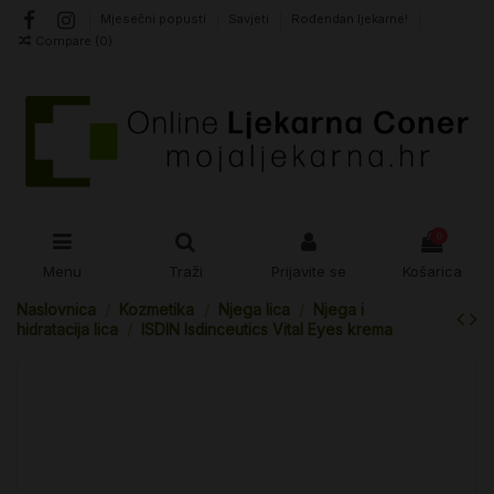
Mjesečni popusti
Savjeti
Rođendan ljekarne!
Compare (
0
)
0
Menu
Traži
Prijavite se
Košarica
Naslovnica
Kozmetika
Njega lica
Njega i
hidratacija lica
ISDIN Isdinceutics Vital Eyes krema