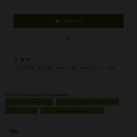
U košaricu
oči
krema
Anti age
bore
Isdin
područje oko očiju
Proizvod se nalazi u kategorijama:
Njega i hidratacija lica
Anti age njega lica protiv bora
ISDIN anti-age
ISDIN Njega područja oko očiju
Opis