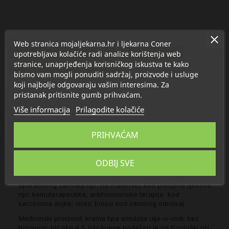
Proizvod se nalazi u kategorijama:
Web stranica mojaljekarna.hr i ljekarna Coner
Njega kože u menopauzi
Intimna njega i zdravlje
upotrebljava kolačiće radi analize korištenja web
stranice, unaprjeđenja korisničkog iskustva te kako
Njega u menopauzi
Lubrikanti
bismo vam mogli ponuditi sadržaj, proizvode i usluge
koji najbolje odgovaraju vašim interesima. Za
pristanak pritisnite gumb prihvaćam.
Opis
Više informacija
Prilagodite kolačiće
Detalji
PRIHVAĆAM
Ublažava poteškoće prouzročene suhoćom rodnice i
ODBIJ SVE
vanjskog genitalnog područja, kao što su: osjećaj suhoće,
žarenja, svrbež i bolovi (za vrijeme menopauze; nakon
operativnog zahvata npr. na maternici; kod primjene lijekova
npr. kemoterapeutika, antihormonske terapije kod
karcinoma dojke; stres; bolovi kod intimnog odnosa)
Medicinski proizvod: krema tipa emulzija ulje-u-vodi; bez
hormona; pH oko 4,5 (pH kreme podešen je na fiziološki pH