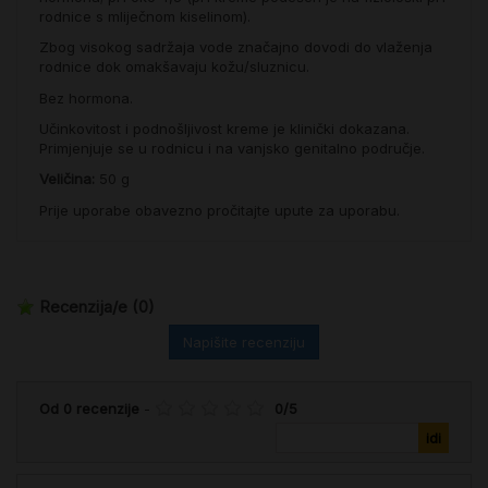
rodnice s mliječnom kiselinom).
Zbog visokog sadržaja vode značajno dovodi do vlaženja
rodnice dok omakšavaju kožu/sluznicu.
Bez hormona.
Učinkovitost i podnošljivost kreme je klinički dokazana.
Primjenjuje se u rodnicu i na vanjsko genitalno područje.
Veličina:
50 g
Prije uporabe obavezno pročitajte upute za uporabu.
Recenzija/e
(0)
Napišite recenziju
Od
0
recenzije
-
0
/
5