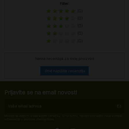
Filter:
(0)
(0)
(0)
(0)
(0)
Nema recenzija za ovaj proizvod
Prvi napišite recenziju
Prijavite se na email novosti
Možete se odjaviti u bilo kojem trenutku. U tu svrhu, molimo pronađite naše kontakt
informacije u pravnim obavijestima.