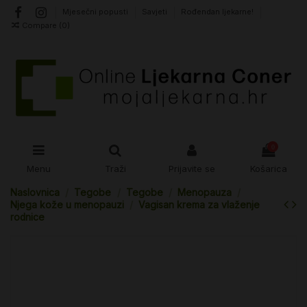
Mjesečni popusti
Savjeti
Rođendan ljekarne!
Compare (
0
)
0
Menu
Traži
Prijavite se
Košarica
Naslovnica
Tegobe
Tegobe
Menopauza
Njega kože u menopauzi
Vagisan krema za vlaženje
rodnice