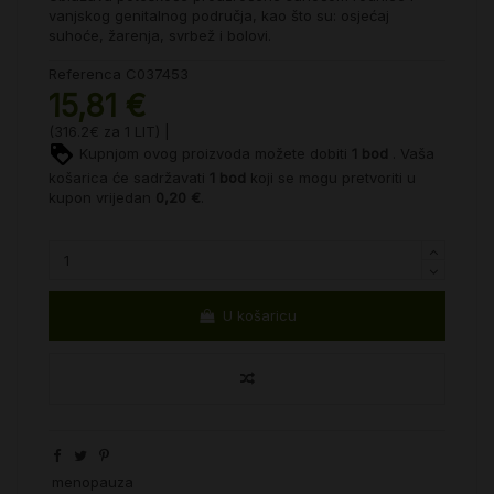
vanjskog genitalnog područja, kao što su: osjećaj
suhoće, žarenja, svrbež i bolovi.
Referenca
C037453
15,81 €
(316.2€ za 1 LIT) |
Kupnjom ovog proizvoda možete dobiti
1
bod
. Vaša
košarica će sadržavati
1
bod
koji se mogu pretvoriti u
kupon vrijedan
0,20 €
.
U košaricu
menopauza