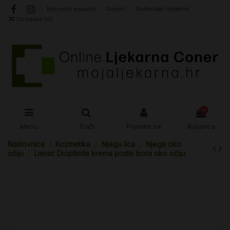
Mjesečni popusti
Savjeti
Rođendan ljekarne!
Compare (
0
)
0
Menu
Traži
Prijavite se
Košarica
Naslovnica
Kozmetika
Njega lica
Njega oko
očiju
Lierac Dioptiride krema protiv bora oko očiju