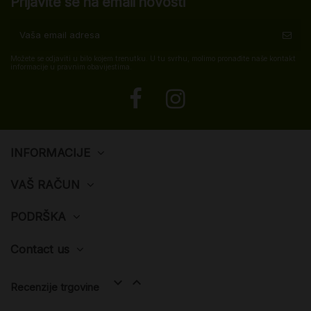
Prijavite se na email novosti
Možete se odjaviti u bilo kojem trenutku. U tu svrhu, molimo pronađite naše kontakt
informacije u pravnim obavijestima.
INFORMACIJE
VAŠ RAČUN
PODRŠKA
Contact us


Recenzije trgovine