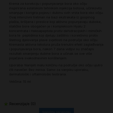
Krema za korekciju i popunjavanje bora oko očiju
inspirirana estetskom tehnikom injekcija botoxa, učinkovito
smanjuje i korigira pojavu i dubinu svih vrsta bora oko očiju.
Ovaj intenzivni tretman na bazi ekstrakata iz gospinog
plašta, bršljana i preslice koji aktivno popunjavaju duboke,
statičke bore obogaćen je i kompleksom Hyalu 2
koncentrata i Heksapeptida protiv dehidracijskih i mimičkih
bora te peptidima koji djeluju zaštitno i korektivno protiv
štetnog djelovanja plave svjetlosti na područje oko očiju.
Kremasta aktivna tekstura pruža trenutni efekt zaglađivanja
i popunjavanja bora, nakon 7 dana vidljivi su značajni
rezultati smanjenju dubine bora a učinak se sve više
pojačava svakodnevnim korištenjem.
Uporaba: Nanijeti malu količinu na područje oko očiju ujutro
i/ili navečer. Bez mirisa. Samo za vanjsku uporabu,
dermatološki i oftalmološki testirana.
Veličina: 15 ml
Recenzija/e
(0)
Napišite recenziju