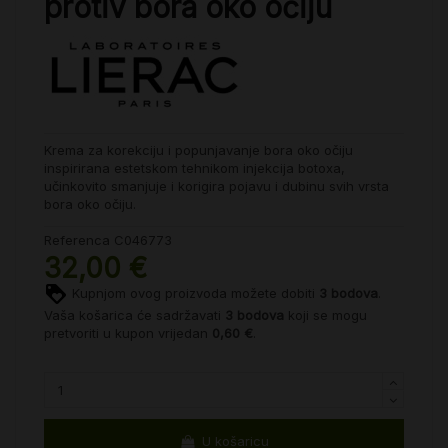
protiv bora oko očiju
Krema za korekciju i popunjavanje bora oko očiju
inspirirana estetskom tehnikom injekcija botoxa,
učinkovito smanjuje i korigira pojavu i dubinu svih vrsta
bora oko očiju.
Referenca
C046773
32,00 €
Kupnjom ovog proizvoda možete dobiti
3
bodova
.
Vaša košarica će sadržavati
3
bodova
koji se mogu
pretvoriti u kupon vrijedan
0,60 €
.
U košaricu