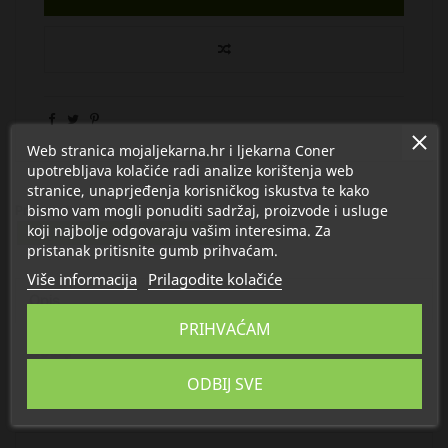
Web stranica mojaljekarna.hr i ljekarna Coner
upotrebljava kolačiće radi analize korištenja web
stranice, unaprjeđenja korisničkog iskustva te kako
bismo vam mogli ponuditi sadržaj, proizvode i usluge
Proizvod se nalazi u kategorijama:
koji najbolje odgovaraju vašim interesima. Za
Njega oko očiju
Lierac oči
pristanak pritisnite gumb prihvaćam.
Više informacija
Prilagodite kolačiće
Opis
PRIHVAĆAM
Detalji
ODBIJ SVE
O Lierac