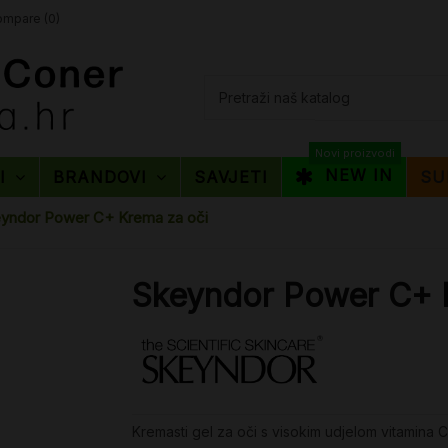
mpare (
0
)
Novi proizvodi
NEW IN
TI
BRANDOVI
SAVJETI
SU
yndor Power C+ Krema za oči
Skeyndor Power C+ 
Kremasti gel za oči s visokim udjelom vitamina C