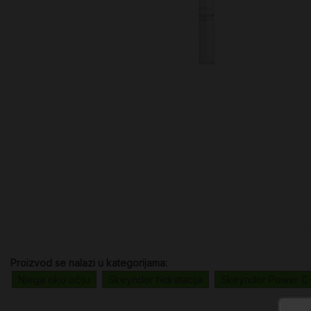
Proizvod se nalazi u kategorijama:
Njega oko očiju
Skeyndor hidratacija
Skeyndor Power C