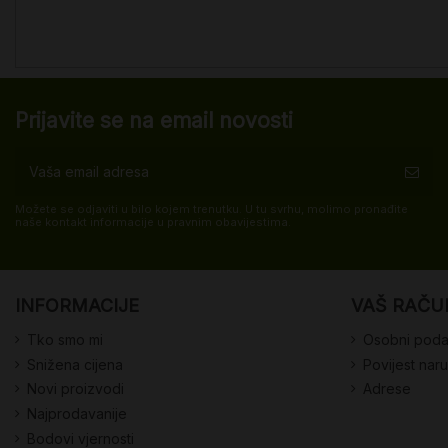
Prijavite se na email novosti
Možete se odjaviti u bilo kojem trenutku. U tu svrhu, molimo pronađite
naše kontakt informacije u pravnim obavijestima.
INFORMACIJE
VAŠ RAČU
Tko smo mi
Osobni poda
Snižena cijena
Povijest nar
Novi proizvodi
Adrese
Najprodavanije
Bodovi vjernosti