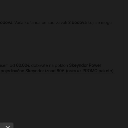
odova
. Vaša košarica će sadržavati
3
bodova
koji se mogu
višem od
60.00€
dobivate na poklon
Skeyndor Power
uz pojedinačne Skeyndor iznad 60€ (osim uz PROMO pakete)