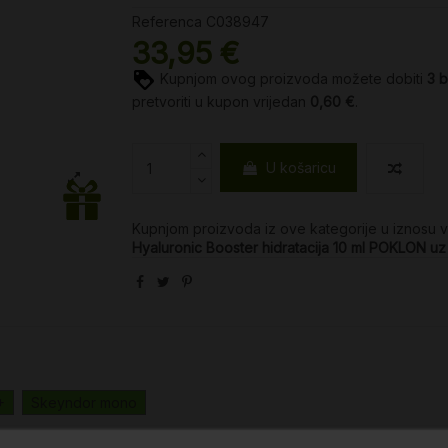
Referenca
C038947
33,95 €
Kupnjom ovog proizvoda možete dobiti
3
b
pretvoriti u kupon vrijedan
0,60 €
.
U košaricu
Kupnjom proizvoda iz ove kategorije u iznosu 
Hyaluronic Booster hidratacija 10 ml POKLON 
+
Skeyndor mono