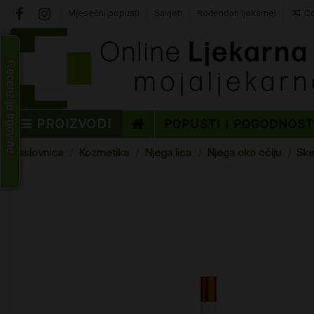
Mjesečni popusti
Savjeti
Rođendan ljekarne!
Co
Recenzije trgovine
PROIZVODI
POPUSTI I POGODNOS
Naslovnica
Kozmetika
Njega lica
Njega oko očiju
Ske