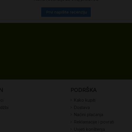
Prvi napišite recenziju
N
PODRŠKA
ci
Kako kupiti
udžbi
Dostava
Načini plaćanja
Reklamacije i povrati
Uvjeti korištenja