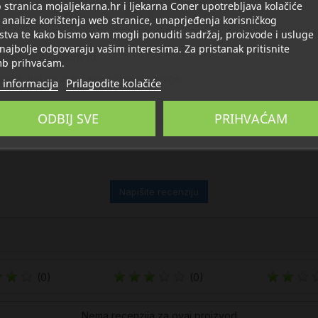
stranica mojaljekarna.hr i ljekarna Coner upotrebljava kolačiće
Opis
Detalji
O Skeyndor
 analize korištenja web stranice, unaprjeđenja korisničkog
stva te kako bismo vam mogli ponuditi sadržaj, proizvode i usluge
 najbolje odgovaraju vašim interesima. Za pristanak pritisnite
 navedeni na pakiranju.
b prihvaćam.
retima, nakon uobičajene dnevne njege.
 informacija
Prilagodite kolačiće
ODBIJ SVE
PRIHVAĆAM
Napišite recenziju
(0)
(0)
Nema recenzija za ovaj proizvod