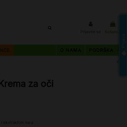
Prijavite se
Košarica
Prijava
NCE
O NAMA
PODRŠKA
Krema za oči
 i ekstraktom nara.