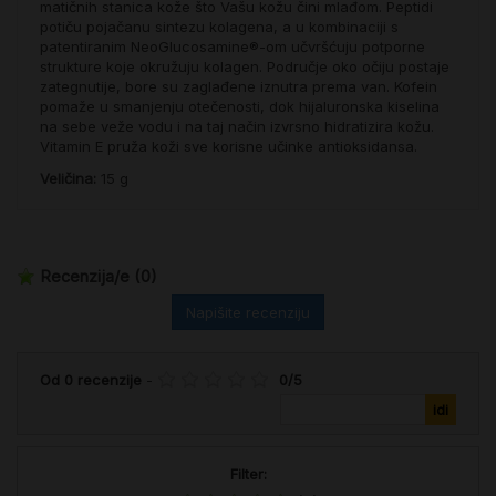
matičnih stanica kože što Vašu kožu čini mlađom. Peptidi
potiču pojačanu sintezu kolagena, a u kombinaciji s
patentiranim NeoGlucosamine®-om učvršćuju potporne
strukture koje okružuju kolagen. Područje oko očiju postaje
zategnutije, bore su zaglađene iznutra prema van. Kofein
pomaže u smanjenju otečenosti, dok hijaluronska kiselina
na sebe veže vodu i na taj način izvrsno hidratizira kožu.
Vitamin E pruža koži sve korisne učinke antioksidansa.
Veličina:
15 g
Recenzija/e
(0)
Napišite recenziju
Od
0
recenzije
-
0
/
5
Filter: