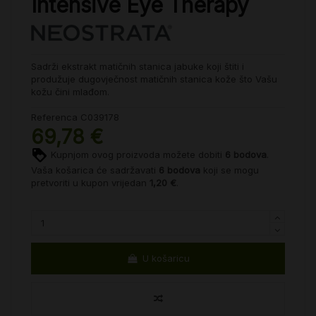
Intensive Eye Therapy
Sadrži ekstrakt matičnih stanica jabuke koji štiti i
produžuje dugovječnost matičnih stanica kože što Vašu
kožu čini mlađom.
Referenca
C039178
69,78 €
Kupnjom ovog proizvoda možete dobiti
6
bodova
.
Vaša košarica će sadržavati
6
bodova
koji se mogu
pretvoriti u kupon vrijedan
1,20 €
.
U košaricu