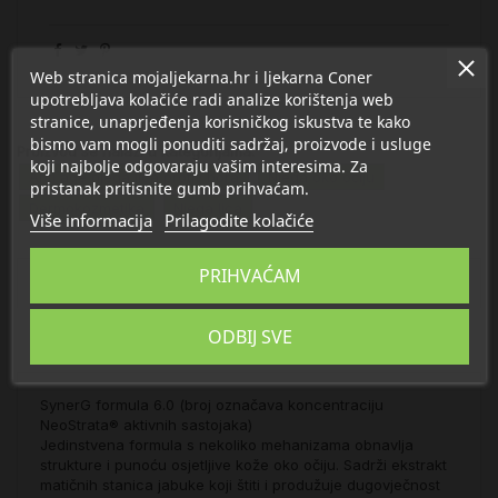
Web stranica mojaljekarna.hr i ljekarna Coner
upotrebljava kolačiće radi analize korištenja web
stranice, unaprjeđenja korisničkog iskustva te kako
bismo vam mogli ponuditi sadržaj, proizvode i usluge
Proizvod se nalazi u kategorijama:
koji najbolje odgovaraju vašim interesima. Za
Anti age njega lica protiv bora
Njega oko očiju
pristanak pritisnite gumb prihvaćam.
Dermokozmetika
Njega lica
Više informacija
Prilagodite kolačiće
PRIHVAĆAM
Opis
ODBIJ SVE
Detalji
SynerG formula 6.0 (broj označava koncentraciju
NeoStrata® aktivnih sastojaka)
Jedinstvena formula s nekoliko mehanizama obnavlja
strukture i punoću osjetljive kože oko očiju. Sadrži ekstrakt
matičnih stanica jabuke koji štiti i produžuje dugovječnost