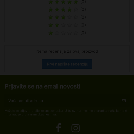
(0)
(0)
(0)
(0)
(0)
Nema recenzija za ovaj proizvod
Prvi napišite recenziju
Prijavite se na email novosti
Možete se odjaviti u bilo kojem trenutku. U tu svrhu, molimo pronađite naše kontakt
informacije u pravnim obavijestima.