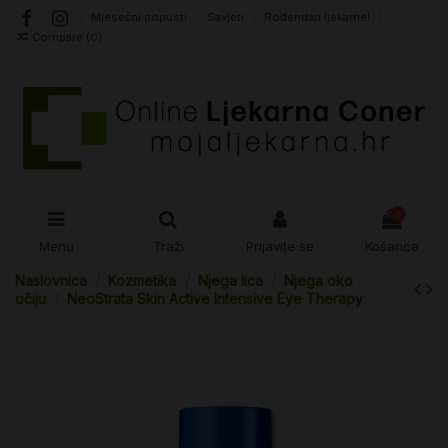
Mjesečni popusti
Savjeti
Rođendan ljekarne!
Compare (
0
)
0
Menu
Traži
Prijavite se
Košarica
Naslovnica
Kozmetika
Njega lica
Njega oko
očiju
NeoStrata Skin Active Intensive Eye Therapy