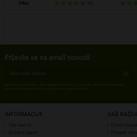
Filter:
(0)
Prijavite se na email novosti
Možete se odjaviti u bilo kojem trenutku. U tu svrhu, molimo pronađite
naše kontakt informacije u pravnim obavijestima.
INFORMACIJE
VAŠ RAČU
Tko smo mi
Osobni poda
Snižena cijena
Povijest nar