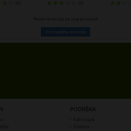
(0)
(0)
Nema recenzija za ovaj proizvod
Prvi napišite recenziju
N
PODRŠKA
ci
Kako kupiti
udžbi
Dostava