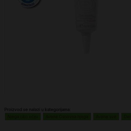
Proizvod se nalazi u kategorijama:
Njega oko očiju
Avene Osnovna njega
Avene sve
Der