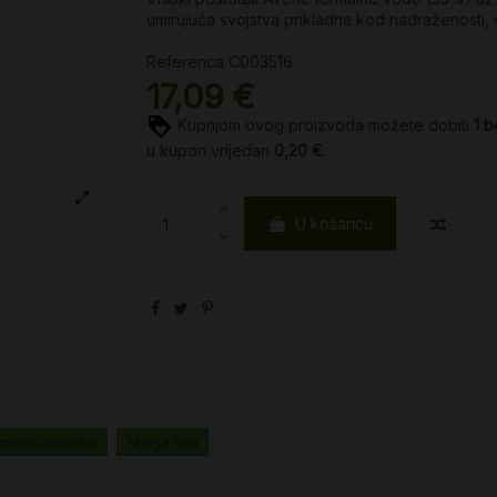
umirujuća svojstva prikladna kod nadraženosti, 
Referenca
C003516
17,09 €
Kupnjom ovog proizvoda možete dobiti
1
b
u kupon vrijedan
0,20 €
.
U košaricu
mokozmetika
Njega lica