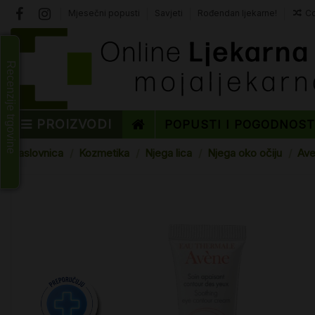
Mjesečni popusti
Savjeti
Rođendan ljekarne!
Co
Recenzije trgovine
PROIZVODI
POPUSTI I POGODNOS
Naslovnica
Kozmetika
Njega lica
Njega oko očiju
Ave