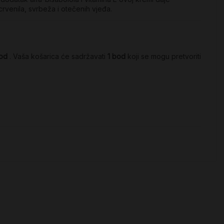
crvenila, svrbeža i otečenih vjeđa.
od
. Vaša košarica će sadržavati
1
bod
koji se mogu pretvoriti