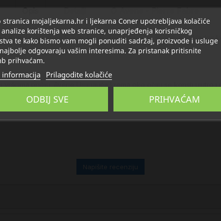
Opis
Detalji
O Avene - Pierre Fabre
stranica mojaljekarna.hr i ljekarna Coner upotrebljava kolačiće
 analize korištenja web stranice, unaprjeđenja korisničkog
abolola i vitamina E ovoj kremi daje umirujuća svojstva prikladna k
stva te kako bismo vam mogli ponuditi sadržaj, proizvode i usluge
 najbolje odgovaraju vašim interesima. Za pristanak pritisnite
b prihvaćam.
 informacija
Prilagodite kolačiće
ći vršcima prstiju. Avene Umirujuća krema oko očiju se koristi ujutro i
ODBIJ SVE
PRIHVAĆAM
Napišite recenziju