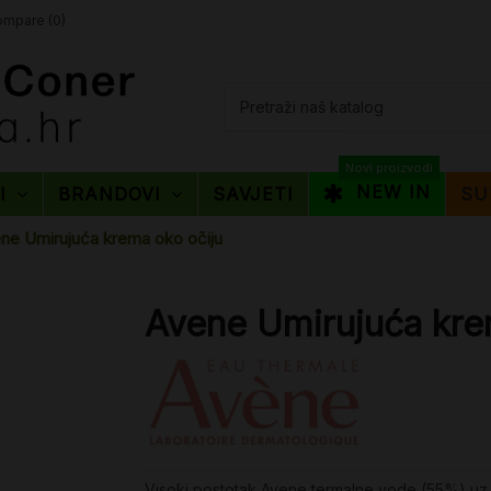
mpare (
0
)
Novi proizvodi
NEW IN
TI
BRANDOVI
SAVJETI
SU
ne Umirujuća krema oko očiju
Avene Umirujuća kre
Visoki postotak Avene termalne vode (55%) uz d