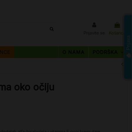
Prijavite se
Košarica
Prijava
NCE
O NAMA
PODRŠKA
ma oko očiju
odatak alfa-bisabolola i vitamina E ovoj kremi daje