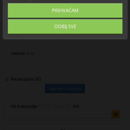
Njega ruku
Kosa, koža, nokti
PRIHVAĆAM
Opis
ODBIJ SVE
Detalji
Veličina:
9 ml
Recenzija/e
(0)
Napišite recenziju
Od
0
recenzije
-
0
/
5