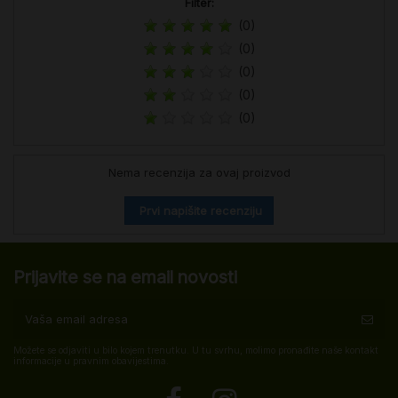
Filter:
(0)
(0)
(0)
(0)
(0)
Nema recenzija za ovaj proizvod
Prvi napišite recenziju
Prijavite se na email novosti
Možete se odjaviti u bilo kojem trenutku. U tu svrhu, molimo pronađite naše kontakt
informacije u pravnim obavijestima.