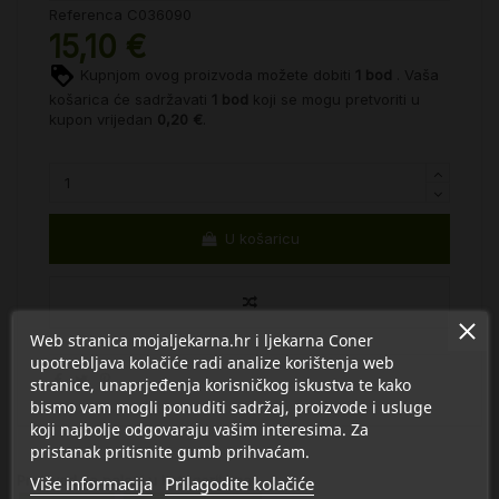
Referenca
C036090
15,10 €
Kupnjom ovog proizvoda možete dobiti
1
bod
. Vaša
košarica će sadržavati
1
bod
koji se mogu pretvoriti u
kupon vrijedan
0,20 €
.
U košaricu
Web stranica mojaljekarna.hr i ljekarna Coner
upotrebljava kolačiće radi analize korištenja web
stranice, unaprjeđenja korisničkog iskustva te kako
bismo vam mogli ponuditi sadržaj, proizvode i usluge
koji najbolje odgovaraju vašim interesima. Za
pristanak pritisnite gumb prihvaćam.
Proizvod se nalazi u kategorijama:
Više informacija
Prilagodite kolačiće