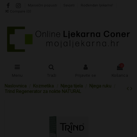
Mjesečni popusti
Savjeti
Rođendan ljekarne!
Compare (
0
)
0
Menu
Traži
Prijavite se
Košarica
Naslovnica
Kozmetika
Njega tijela
Njega ruku
Trind Regenerator za nokte NATURAL