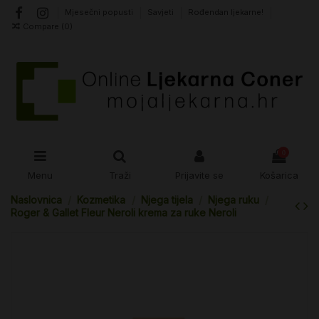
Mjesečni popusti
Savjeti
Rođendan ljekarne!
Compare (
0
)
0
Menu
Traži
Prijavite se
Košarica
Naslovnica
Kozmetika
Njega tijela
Njega ruku
Roger & Gallet Fleur Neroli krema za ruke Neroli