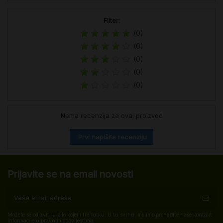
Filter:
(0)
(0)
(0)
(0)
(0)
Nema recenzija za ovaj proizvod
Prvi napišite recenziju
Prijavite se na email novosti
Možete se odjaviti u bilo kojem trenutku. U tu svrhu, molimo pronađite naše kontakt
informacije u pravnim obavijestima.