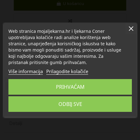
U košaricu
Web stranica mojaljekarna.hr i ljekarna Coner
upotrebljava kolačiće radi analize korištenja web
stranice, unaprjeđenja korisničkog iskustva te kako
bismo vam mogli ponuditi sadržaj, proizvode i usluge
krema za ruke
za sve tipove kože
koji najbolje odgovaraju vašim interesima. Za
pristanak pritisnite gumb prihvaćam.
Više informacija
Prilagodite kolačiće
Proizvod se nalazi u kategorijama:
PRIHVAĆAM
Njega ruku
ODBIJ SVE
Opis
Detalji