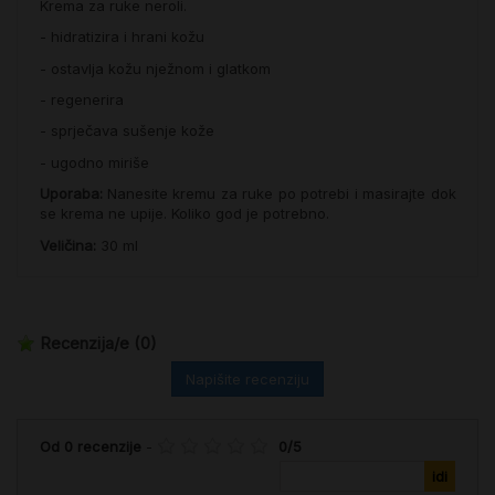
Krema za ruke neroli.
- hidratizira i hrani kožu
- ostavlja kožu nježnom i glatkom
- regenerira
- sprječava sušenje kože
- ugodno miriše
Uporaba:
Nanesite kremu za ruke po potrebi i masirajte dok
se krema ne upije. Koliko god je potrebno.
Veličina:
30 ml
Recenzija/e
(0)
Napišite recenziju
Od
0
recenzije
-
0
/
5