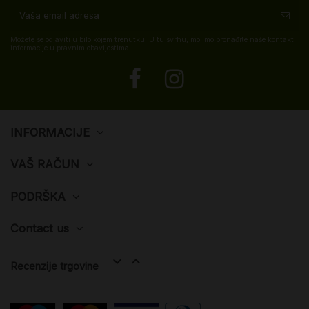
Možete se odjaviti u bilo kojem trenutku. U tu svrhu, molimo pronađite naše kontakt
informacije u pravnim obavijestima.
INFORMACIJE
VAŠ RAČUN
PODRŠKA
Contact us


Recenzije trgovine