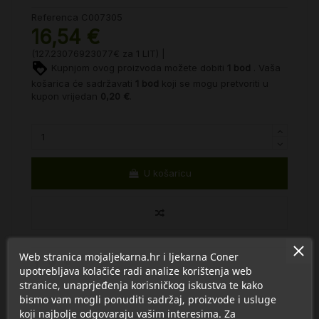
Referenca
C007305
16,54 €
(127.23076923077€ za 1 LIT) |
Kupnjom ovog proizvoda možete dobiti
1
bod
. Vaša
košarica će sadržavati
1
bod
koji se mogu pretvoriti u
kupon vrijedan
0,20 €
.
U košaricu
Web stranica mojaljekarna.hr i ljekarna Coner
upotrebljava kolačiće radi analize korištenja web
stranice, unaprjeđenja korisničkog iskustva te kako
bismo vam mogli ponuditi sadržaj, proizvode i usluge
koji najbolje odgovaraju vašim interesima. Za