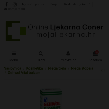
Mjesečni popusti
Savjeti
Rođendan ljekarne!
Compare (
0
)
0
Menu
Traži
Prijavite se
Košarica
Naslovnica
Kozmetika
Njega tijela
Njega stopala
Gehwol Vital balzam