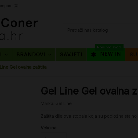
mpare (
0
)
Novi proizvodi
NEW IN
TI
BRANDOVI
SAVJETI
SU
Line Gel ovalna zaštita
Gel Line Gel ovalna z
Marka:
Gel Line
Zaštita dijelova stopala koja su podložna stalnoj ir
Velicina