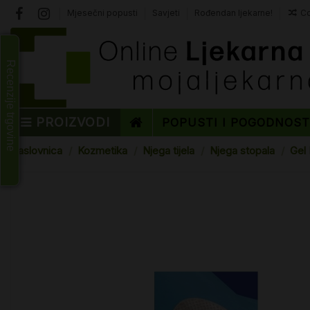
Mjesečni popusti
Savjeti
Rođendan ljekarne!
Co
Recenzije trgovine
PROIZVODI
POPUSTI I POGODNOS
Naslovnica
Kozmetika
Njega tijela
Njega stopala
Gel 