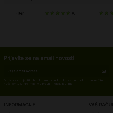
Filter:
(0)
Prijavite se na email novosti
Možete se odjaviti u bilo kojem trenutku. U tu svrhu, molimo pronađite
naše kontakt informacije u pravnim obavijestima.
INFORMACIJE
VAŠ RAČU