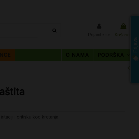
Prijavite se
Košarica
Prijava
NCE
O NAMA
PODRŠKA
aštita
itaciji i pritisku kod kretanja.