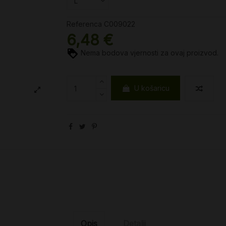
Referenca
C009022
6,48 €
Nema bodova vjernosti za ovaj proizvod.
U košaricu
Opis
Detalji