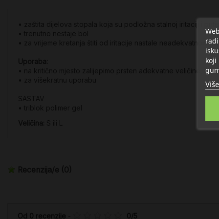
• zaštita dijelova stopala koja su podložna stalnoj iritaciji i pri
Web 
• trenutno nestaje bol
radi
• za vrijeme kretanja štiti od iritacije nastale neadekvatnom 
isku
koji
Uporaba:
gum
• na kritično mjesto zalijepimo prsten adekvatne veličine, a irit
• za višekratnu uporabu
Više
SASTAV
• triblok polimer gel
Veličina:
S ili L
Recenzija/e
(0)
Od
0
recenzije
-
0
/
5