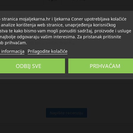
tisku kod kretanja
stranica mojaljekarna.hr i ljekarna Coner upotrebljava kolačiće
 analize korištenja web stranice, unaprjeđenja korisničkog
obućom
stva te kako bismo vam mogli ponuditi sadržaj, proizvode i usluge
 najbolje odgovaraju vašim interesima. Za pristanak pritisnite
b prihvaćam.
irano mjesto mora biti u sredini prstena
 informacija
Prilagodite kolačiće
ODBIJ SVE
PRIHVAĆAM
Napišite recenziju