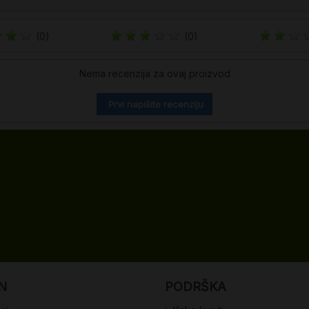
(0)
(0)
Nema recenzija za ovaj proizvod
Prvi napišite recenziju
N
PODRŠKA