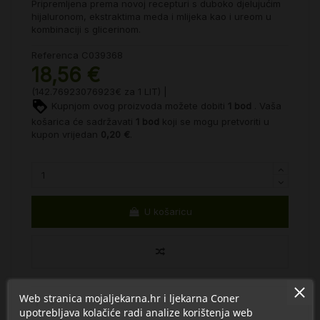
Pripremljena prema novoj recepturi s duboko djelujućim
hijaluronom, ekstraktima meda i mlijeka
kao i ureom u
kombinaciji s glicerinom.
Referenca
C039368
18,56 €
(142.76923076923€ za 1 LIT) |
Kupnjom ovog proizvoda možete dobiti
1
bod
. Vaša
košarica će sadržavati
1
bod
koji se mogu pretvoriti u
kupon vrijedan
0,20 €
.
U košaricu
Web stranica mojaljekarna.hr i ljekarna Coner
upotrebljava kolačiće radi analize korištenja web