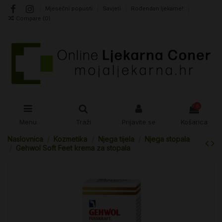
Mjesečni popusti
Savjeti
Rođendan ljekarne!
Compare (
0
)
0
Menu
Traži
Prijavite se
Košarica
Naslovnica
Kozmetika
Njega tijela
Njega stopala
Gehwol Soft Feet krema za stopala