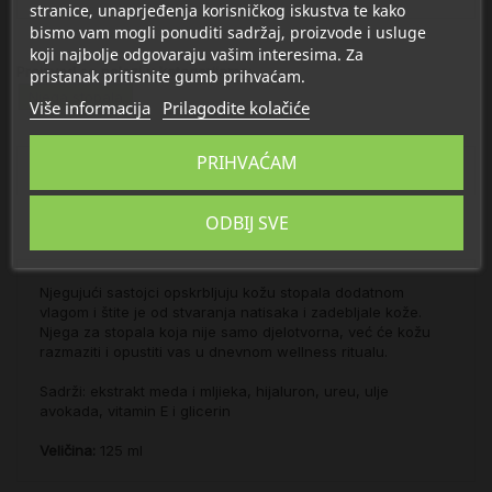
stranice, unaprjeđenja korisničkog iskustva te kako
bismo vam mogli ponuditi sadržaj, proizvode i usluge
koji najbolje odgovaraju vašim interesima. Za
Proizvod se nalazi u kategorijama:
pristanak pritisnite gumb prihvaćam.
Njega stopala
Više informacija
Prilagodite kolačiće
PRIHVAĆAM
Opis
ODBIJ SVE
Detalji
Njegujući sastojci opskrbljuju kožu stopala dodatnom
vlagom i štite je od stvaranja natisaka
i zadebljale kože.
Njega za stopala koja nije samo djelotvorna, već će kožu
razmaziti i opustiti vas u dnevnom wellness ritualu.
Sadrži: ekstrakt meda i mljieka, hijaluron, ureu, ulje
avokada, vitamin E i glicerin
Veličina:
125 ml