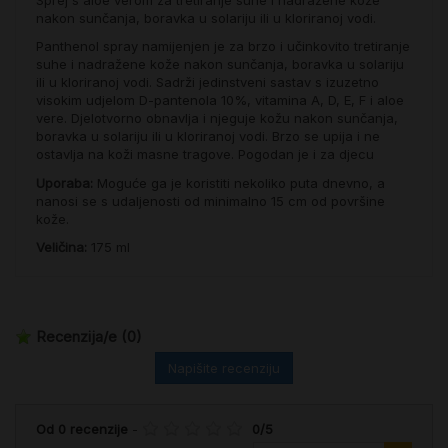
nakon sunčanja, boravka u solariju ili u kloriranoj vodi.
Panthenol spray namijenjen je za brzo i učinkovito tretiranje
suhe i nadražene kože nakon sunčanja, boravka u solariju
ili u kloriranoj vodi. Sadrži jedinstveni sastav s izuzetno
visokim udjelom D-pantenola 10%, vitamina A, D, E, F i aloe
vere. Djelotvorno obnavlja i njeguje kožu nakon sunčanja,
boravka u solariju ili u kloriranoj vodi. Brzo se upija i ne
ostavlja na koži masne tragove. Pogodan je i za djecu
Uporaba:
Moguće ga je koristiti nekoliko puta dnevno, a
nanosi se s udaljenosti od minimalno 15 cm od površine
kože.
Veličina:
175 ml
Recenzija/e
(0)
Napišite recenziju
Od
0
recenzije
-
0
/
5