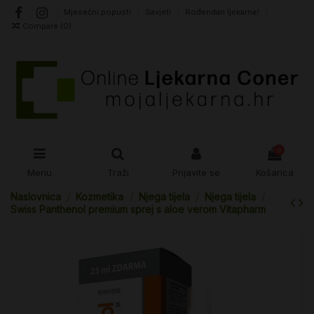
Mjesečni popusti
Savjeti
Rođendan ljekarne!
Compare (
0
)
0
Menu
Traži
Prijavite se
Košarica
Naslovnica
Kozmetika
Njega tijela
Njega tijela
Swiss Panthenol premium sprej s aloe verom Vitapharm