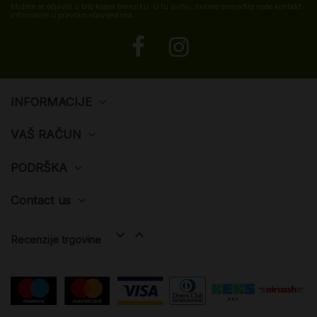
Možete se odjaviti u bilo kojem trenutku. U tu svrhu, molimo pronađite naše kontakt
informacije u pravnim obavijestima.
INFORMACIJE
VAŠ RAČUN
PODRŠKA
Contact us


Recenzije trgovine