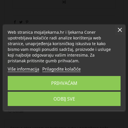
Web stranica mojaljekarna.hr i ljekarna Coner
upotrebljava kolačiće radi analize korištenja web
stranice, unaprjeđenja korisničkog iskustva te kako
Proizvod se nalazi u kategorijama:
bismo vam mogli ponuditi sadržaj, proizvode i usluge
Njega tijela
Poslije sunčanja
koji najbolje odgovaraju vašim interesima. Za
pristanak pritisnite gumb prihvaćam.
Dermatitis, iritacije, suha koža
Više informacija
Prilagodite kolačiće
Opis
PRIHVAĆAM
Detalji
ODBIJ SVE
O Ostali
Sprej s aloe verom za tretiranje suhe i nadražene kože