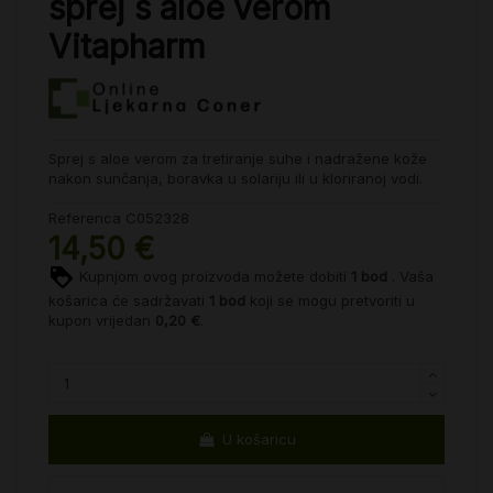
sprej s aloe verom
Vitapharm
Sprej s aloe verom za tretiranje suhe i nadražene kože
nakon sunčanja, boravka u solariju ili u kloriranoj vodi.
Referenca
C052328
14,50 €
Kupnjom ovog proizvoda možete dobiti
1
bod
. Vaša
košarica će sadržavati
1
bod
koji se mogu pretvoriti u
kupon vrijedan
0,20 €
.
U košaricu