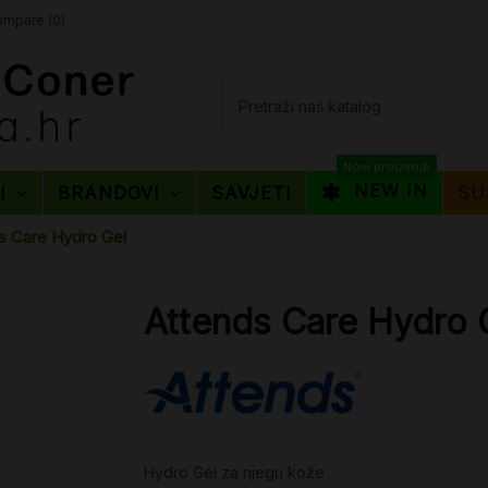
mpare (
0
)
Novi proizvodi
NEW IN
TI
BRANDOVI
SAVJETI
SU
s Care Hydro Gel
Attends Care Hydro 
Hydro Gel za njegu kože