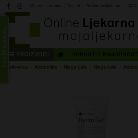
Mjesečni popusti
Savjeti
Rođendan ljekarne!
Co
Recenzije trgovine
PROIZVODI
POPUSTI I POGODNOS
Naslovnica
Kozmetika
Njega tijela
Njega tijela
Attend