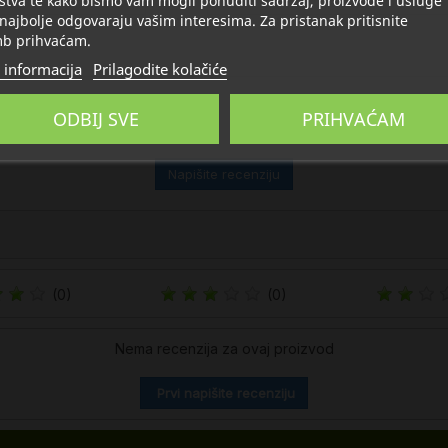
stva te kako bismo vam mogli ponuditi sadržaj, proizvode i usluge
 najbolje odgovaraju vašim interesima. Za pristanak pritisnite
b prihvaćam.
 informacija
Prilagodite kolačiće
ODBIJ SVE
PRIHVAĆAM
Napišite recenziju
(0)
(0)
Nema recenzija za ovaj proizvod
Prvi napišite recenziju