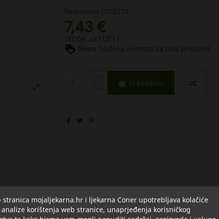
Referenca
C018234
7,43 €
(37.15€ za 1 LIT) |
Nema bodova vjernosti za ovaj proizvod.
U košaricu
stranica mojaljekarna.hr i ljekarna Coner upotrebljava kolačiće
 analize korištenja web stranice, unaprjeđenja korisničkog
Opis
Detalji