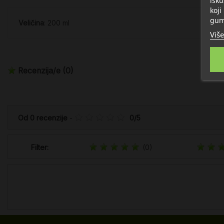
isku
koji
gum
Veličina
: 200 ml
Više
Recenzija/e
(0)
Od
0
recenzije
-
0
/
5
Filter:
(0)