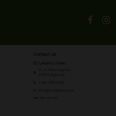
Contact us
ZU Ljekarna Coner
Pr. A. Hebranga 8a
43000 Bjelovar
+385 911211295
info@mojaljekarna.hr
Tel:
043 638 095