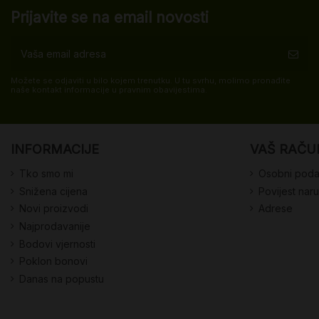
Prijavite se na email novosti
Možete se odjaviti u bilo kojem trenutku. U tu svrhu, molimo pronađite
naše kontakt informacije u pravnim obavijestima.
INFORMACIJE
VAŠ RAČU
Tko smo mi
Osobni poda
Snižena cijena
Povijest nar
Novi proizvodi
Adrese
Najprodavanije
Bodovi vjernosti
Poklon bonovi
Danas na popustu