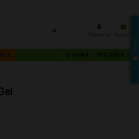
Prijavite se
Košarica
Prijava
NCE
O NAMA
PODRŠKA
Gel