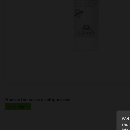
Proizvod se nalazi u kategorijama:
Njega tijela
Web 
radi