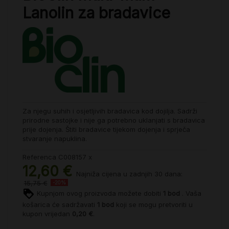
Lanolin za bradavice
Za njegu suhih i osjetljivih bradavica kod dojilja. Sadrži
prirodne sastojke i nije ga potrebno uklanjati s bradavica
prije dojenja. Štiti bradavice tijekom dojenja i sprječa
stvaranje napuklina.
Referenca
C008157 x
12,60 €
Najniža cijena u zadnjih 30 dana:
15,75 €
-20%
Kupnjom ovog proizvoda možete dobiti
1
bod
. Vaša
košarica će sadržavati
1
bod
koji se mogu pretvoriti u
kupon vrijedan
0,20 €
.