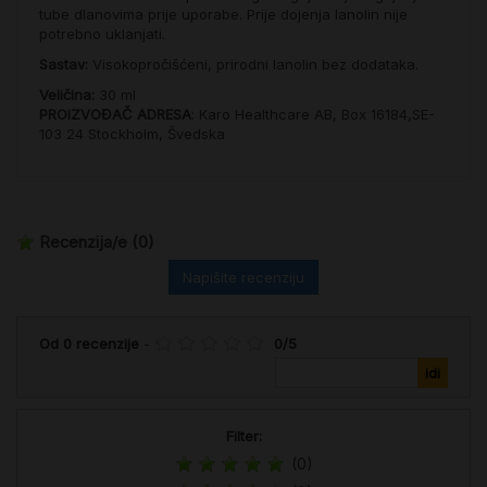
tube dlanovima prije uporabe. Prije dojenja lanolin nije
potrebno uklanjati.
Sastav:
Visokopročišćeni, prirodni lanolin bez dodataka.
Veličina:
30 ml
PROIZVOĐAČ ADRESA
: Karo Healthcare AB, Box 16184,SE-
103 24 Stockholm, Švedska
Recenzija/e
(0)
Napišite recenziju
Od
0
recenzije
-
0
/
5
Filter:
(0)