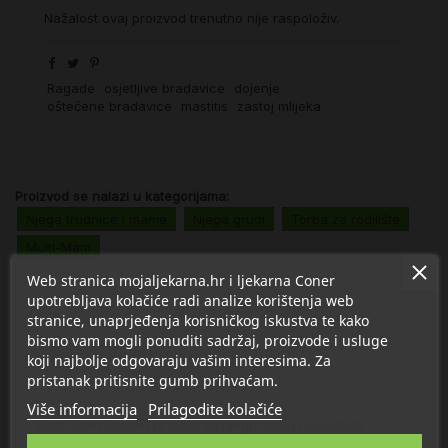
Nažalost ovaj proizvod trenutno nije raspoloživ.
Ragade
osjetljive bradavice
dojenje
oštećene bradavice
mastitis
zastoj mlijeka
Proizvod se nalazi u kategorijama:
Njega trudnice i mame
Njega grudi
Torba za rodilište
Multi-Mam
Web stranica mojaljekarna.hr i ljekarna Coner
upotrebljava kolačiće radi analize korištenja web
Opis
stranice, unaprjeđenja korisničkog iskustva te kako
bismo vam mogli ponuditi sadržaj, proizvode i usluge
koji najbolje odgovaraju vašim interesima. Za
Detalji
pristanak pritisnite gumb prihvaćam.
Više informacija
Prilagodite kolačiće
Multi-Mam Lanolin je mast za njegu suhih i osjetljivih
bradavica dojilja, prije i za vrijeme dojenja. Sadrži visoko