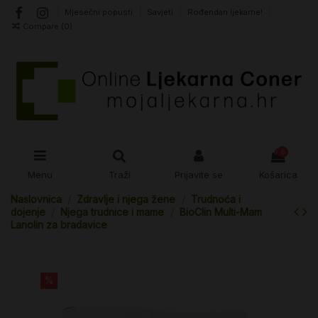
Mjesečni popusti
Savjeti
Rođendan ljekarne!
Compare (
0
)
0
Menu
Traži
Prijavite se
Košarica
Naslovnica
Zdravlje i njega žene
Trudnoća i
dojenje
Njega trudnice i mame
BioClin Multi-Mam
Lanolin za bradavice
%