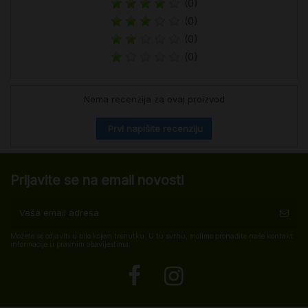
(0)
(0)
(0)
(0)
Nema recenzija za ovaj proizvod
Prvi napišite recenziju
Prijavite se na email novosti
Možete se odjaviti u bilo kojem trenutku. U tu svrhu, molimo pronađite naše kontakt
informacije u pravnim obavijestima.