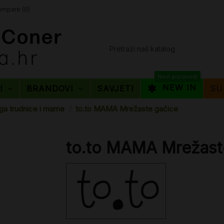
mpare (
0
)
Novi proizvodi
NEW IN
TI
BRANDOVI
SAVJETI
SU
ga trudnice i mame
to.to MAMA Mrežaste gaćice
to.to MAMA Mrežast