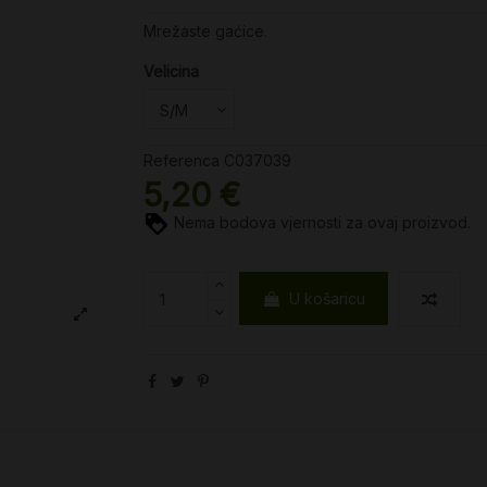
Mrežaste gaćice.
Velicina
Referenca
C037039
5,20 €
Nema bodova vjernosti za ovaj proizvod.
U košaricu