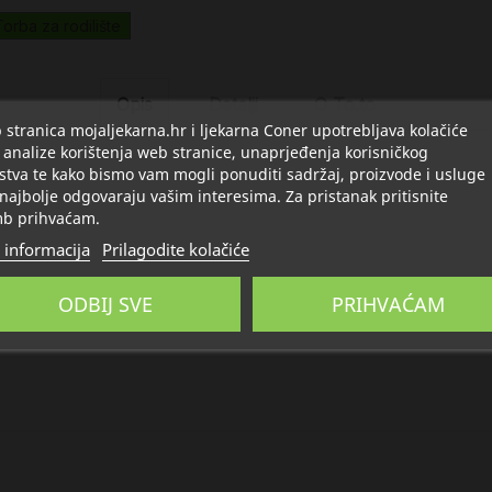
Torba za rodilište
Opis
Detalji
O To.to
stranica mojaljekarna.hr i ljekarna Coner upotrebljava kolačiće
 analize korištenja web stranice, unaprjeđenja korisničkog
stva te kako bismo vam mogli ponuditi sadržaj, proizvode i usluge
 najbolje odgovaraju vašim interesima. Za pristanak pritisnite
b prihvaćam.
 informacija
Prilagodite kolačiće
ODBIJ SVE
PRIHVAĆAM