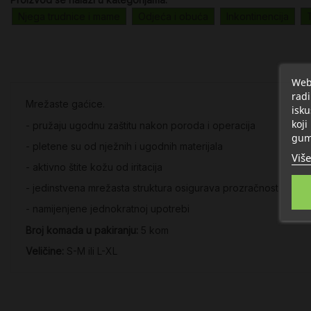
Njega trudnice i mame
Odjeća i obuća
Inkontinencija
Web 
radi
Mrežaste gaćice.
isku
koji
- pružaju ugodnu zaštitu nakon poroda i operacija
gum
- pletene su od nježnih i ugodnih materijala
Više
- aktivno štite kožu od iritacija
- jedinstvena mrežasta struktura osigurava prozračnost
- namijenjene jednokratnoj upotrebi
Broj komada u pakiranju:
5 kom
Veličine:
S-M ili L-XL