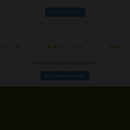
Napišite recenziju
(0)
(0)
Nema recenzija za ovaj proizvod
Prvi napišite recenziju