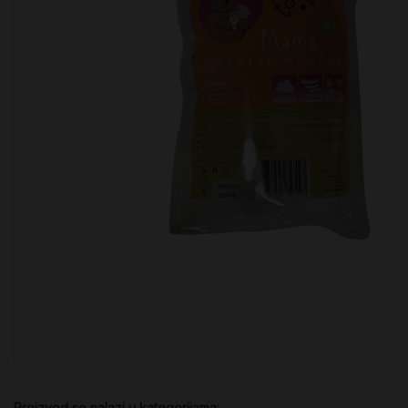
Proizvod se nalazi u kategorijama: