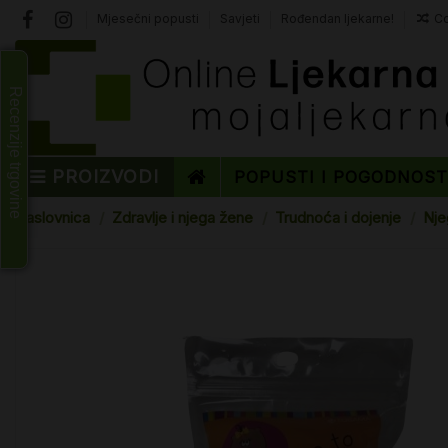
Mjesečni popusti
Savjeti
Rođendan ljekarne!
Co
Recenzije trgovine
PROIZVODI
POPUSTI I POGODNOS
Naslovnica
Zdravlje i njega žene
Trudnoća i dojenje
Nje