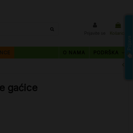
Prijavite se
Košarica
Prijava
NCE
O NAMA
PODRŠKA
e gaćice