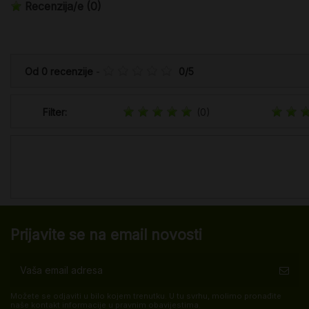
Recenzija/e
(0)
Od
0
recenzije
-
0
/
5
Filter:
(0)
Prijavite se na email novosti
Možete se odjaviti u bilo kojem trenutku. U tu svrhu, molimo pronađite
naše kontakt informacije u pravnim obavijestima.