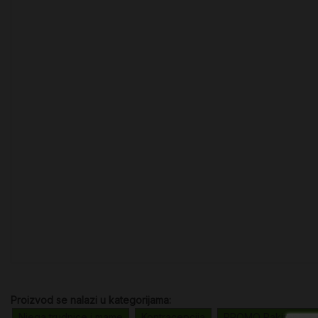
Proizvod se nalazi u kategorijama:
Njega trudnice i mame
Kontracepcija
PROMO Pakiranja s 