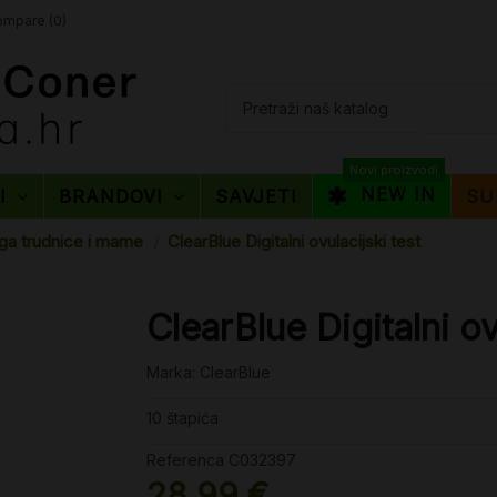
mpare (
0
)
Novi proizvodi
NEW IN
TI
BRANDOVI
SAVJETI
SU
ga trudnice i mame
ClearBlue Digitalni ovulacijski test
ClearBlue Digitalni ov
Marka:
ClearBlue
10 štapića
Referenca
C032397
28,99 €