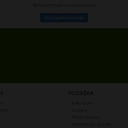
Nema recenzija za ovaj proizvod
Prvi napišite recenziju
N
PODRŠKA
ci
Kako kupiti
udžbi
Dostava
Načini plaćanja
Reklamacije i povrati