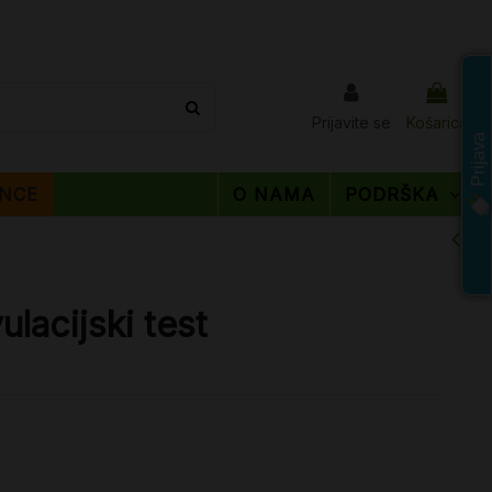
Prijavite se
Košarica
Prijava
NCE
O NAMA
PODRŠKA
ulacijski test