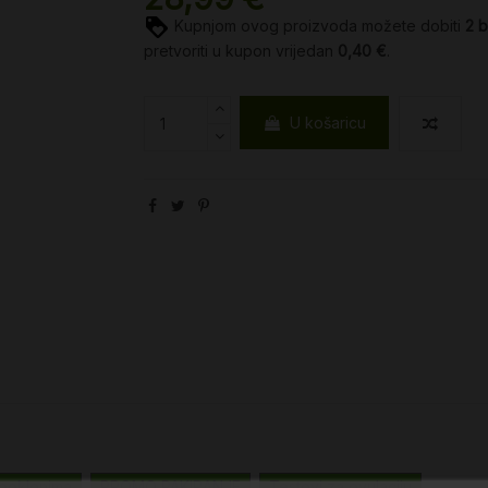
Kupnjom ovog proizvoda možete dobiti
2
b
pretvoriti u kupon vrijedan
0,40 €
.
U košaricu
poklonima
PROMO PAKIRANJE
Testovi za ovulaciju