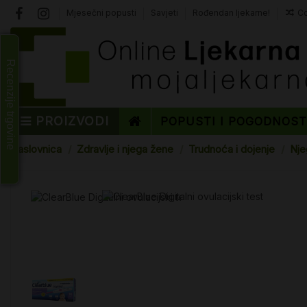
Mjesečni popusti
Savjeti
Rođendan ljekarne!
Co
Recenzije trgovine
PROIZVODI
POPUSTI I POGODNOS
Naslovnica
Zdravlje i njega žene
Trudnoća i dojenje
Nje