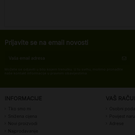
Prijavite se na email novosti
Možete se odjaviti u bilo kojem trenutku. U tu svrhu, molimo pronađite
naše kontakt informacije u pravnim obavijestima.
INFORMACIJE
VAŠ RAČU
Tko smo mi
Osobni poda
Snižena cijena
Povijest nar
Novi proizvodi
Adrese
Najprodavanije