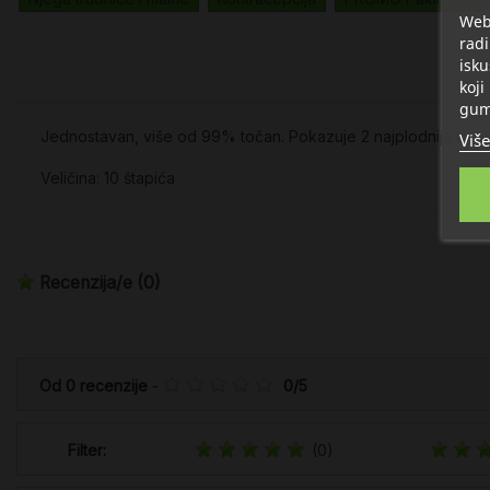
Web 
radi
isku
koji
gum
Jednostavan, više od 99% točan. Pokazuje 2 najplodnija dana cik
Više
Veličina: 10 štapića
Recenzija/e
(0)
Od
0
recenzije
-
0
/
5
Filter:
(0)