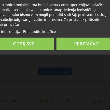
stranica mojaljekarna.hr i ljekarna Coner upotrebljava kolačiće
 analize korištenja web stranice, unaprjeđenja korisničkog
stva te kako bismo vam mogli ponuditi sadržaj, proizvode i usluge
Opis
Detalji
 najbolje odgovaraju vašim interesima. Za pristanak pritisnite
b prihvaćam.
lusa. Za testiranje 10 dana. Prikaz jasnih digitalnih rezultata na za
 informacija
Prilagodite kolačiće
ODBIJ SVE
PRIHVAĆAM
Napišite recenziju
(0)
(0)