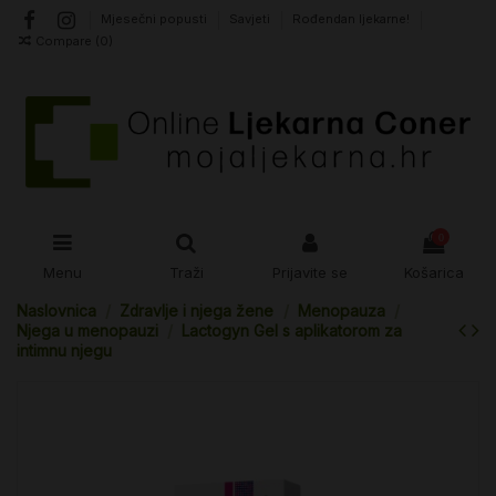
Mjesečni popusti
Savjeti
Rođendan ljekarne!
Compare (
0
)
0
Menu
Traži
Prijavite se
Košarica
Naslovnica
Zdravlje i njega žene
Menopauza
Njega u menopauzi
Lactogyn Gel s aplikatorom za
intimnu njegu