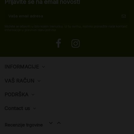
Prijavite se na email novosti
Možete se odjaviti u bilo kojem trenutku. U tu svrhu, molimo pronađite naše kontakt
informacije u pravnim obavijestima.
INFORMACIJE
VAŠ RAČUN
PODRŠKA
Contact us


Recenzije trgovine