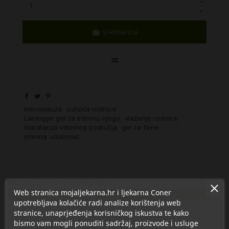
U košaricu
menopauza
suhoća rodnice
Lactogyn gel za intimnu njegu
vlaženje rodnice
hidratacija intimnog područja
gel za žene
intimna udobnost
Proizvod se nalazi u kategorijama:
Web stranica mojaljekarna.hr i ljekarna Coner
Intimna njega i zdravlje
Njega u menopauzi
Lactogyn
upotrebljava kolačiće radi analize korištenja web
stranice, unaprjeđenja korisničkog iskustva te kako
bismo vam mogli ponuditi sadržaj, proizvode i usluge