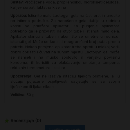
Sastav:
Pročišćena voda, propilenglikol, hidroksietilceluloza,
kalijev sorbat, laktatna kiselina
Uporaba:
Istisnite malo Lactogyn gela na čisti prst i nanesite
na intimno područje. Za nanošenje gela dublje u rodnicu
koristi se priloženi aplikator. Za punjenje aplikatora
potrebno ga je pričvrstiti na otvor tube i istisnuti malo gela.
Aplikator skinuti s tube i nakon što se umetne u rodnicu,
istisnuti gel. Može se koristiti neograničeni broj puta, prema
potrebi. Nakon primjene aplikator treba oprati u mlakoj vodi,
dobro obrisati i čuvati na suhom mjestu. Lactogyn gel može
se nanijeti i na muško spolovilo ili vanjsku površinu
kondoma, ili koristiti za olakšavanje umetanja tampona,
rektalnih termometara i klistira
Upozorenja:
Gel ne izaziva iritaciju tijekom primjene, ali u
slučaju pojačane osjetljivosti savjetujte se sa svojim
liječnikom ili ljekarnikom.
Veličina:
50 g
Recenzija/e
(0)
Napišite recenziju