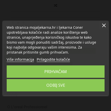
Web stranica mojaljekarna.hr i ljekarna Coner
upotrebljava kolačiće radi analize korištenja web
stranice, unaprjeđenja korisničkog iskustva te kako
bismo vam mogli ponuditi sadržaj, proizvode i usluge
Proizvod se nalazi u kategorijama:
koji najbolje odgovaraju vašim interesima. Za
Njega kose
Suha i oštećena kosa
Normalna kosa
pristanak pritisnite gumb prihvaćam.
Profesionalna njega kose
Više informacija
Prilagodite kolačiće
Loreal Professionnel Absolut Repair Gold
PRIHVAĆAM
Opis
ODBIJ SVE
Detalji
O L'oreal Professionnel