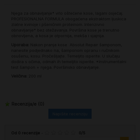
Njega za obnavljanje* vrlo oštećene kose, lagani osjećaj.
PROFESIONALNA FORMULA obogaćena ekstraktom ljuskica
zlatne kvinoje i pšeničnim proteinom. Intenzivno
obnavljanje* bez otežavanja. Površina kose je trenutno
obnovljena, a kosa je otpornija, mekša i sjajnija.
Uporaba:
Nakon pranja kose Absolut Repair šamponom,
nanesite podjednako na, šamponom opranu i ručnikom
osušenu, kosu. Pročešljajte. Temeljito isperite. U slučaju
dodira s očima, odmah ih temeljito isperite. *Instrumentalni
test šampon + njega. Površinsko obnavljanje.
Veličina:
200 ml
Recenzija/e
(0)
Napišite recenziju
Od
0
recenzije
-
0
/
5