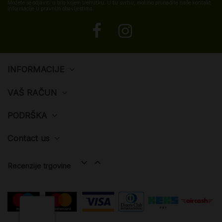
Možete se odjaviti u bilo kojem trenutku. U tu svrhu, molimo pronađite naše kontakt
informacije u pravnim obavijestima.
INFORMACIJE
VAŠ RAČUN
PODRŠKA
Contact us


Recenzije trgovine