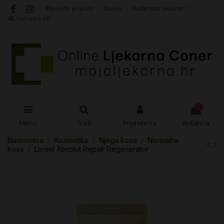
Mjesečni popusti
Savjeti
Rođendan ljekarne!
Compare (
0
)
0
Menu
Traži
Prijavite se
Košarica
Naslovnica
Kozmetika
Njega kose
Normalna
kosa
Loreal Absolut Repair Regenerator