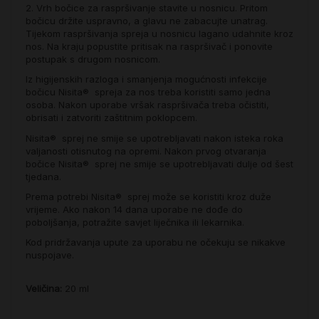
2. Vrh bočice za raspršivanje stavite u nosnicu. Pritom
bočicu držite uspravno, a glavu ne zabacujte unatrag.
Tijekom raspršivanja spreja u nosnicu lagano udahnite kroz
nos. Na kraju popustite pritisak na raspršivač i ponovite
postupak s drugom nosnicom.
Iz higijenskih razloga i smanjenja mogućnosti infekcije
bočicu Nisita® spreja za nos treba koristiti samo jedna
osoba. Nakon uporabe vršak raspršivača treba očistiti,
obrisati i zatvoriti zaštitnim poklopcem.
Nisita® sprej ne smije se upotrebljavati nakon isteka roka
valjanosti otisnutog na opremi. Nakon prvog otvaranja
bočice Nisita® sprej ne smije se upotrebljavati dulje od šest
tjedana.
Prema potrebi Nisita® sprej može se koristiti kroz duže
vrijeme. Ako nakon 14 dana uporabe ne dođe do
poboljšanja, potražite savjet liječnika ili lekarnika.
Kod pridržavanja upute za uporabu ne očekuju se nikakve
nuspojave.
Veličina:
20 ml