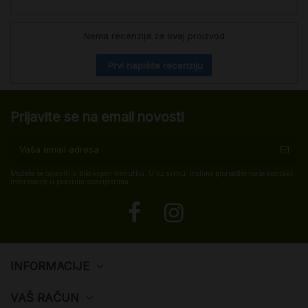
Nema recenzija za ovaj proizvod
Prvi napišite recenziju
Prijavite se na email novosti
Možete se odjaviti u bilo kojem trenutku. U tu svrhu, molimo pronađite naše kontakt
informacije u pravnim obavijestima.
INFORMACIJE
VAŠ RAČUN