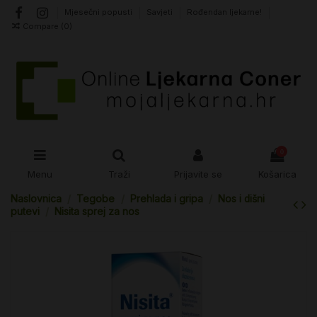
Mjesečni popusti
Savjeti
Rođendan ljekarne!
Compare (
0
)
0
Menu
Traži
Prijavite se
Košarica
Naslovnica
Tegobe
Prehlada i gripa
Nos i dišni
putevi
Nisita sprej za nos