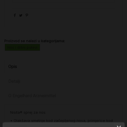
Proizvod se nalazi u kategorijama:
Nos i dišni putevi
Opis
Detalji
O Engelhard Arzneimittel
Nisita® sprej za nos:
• Olakšava smetnje kod začepljenog nosa, primjerice kod
hunjavice.