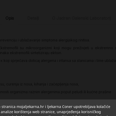
Opis
Detalji
O Jadran Galenski Laboratorij
evenciju i ublažavanje simptoma alergijskog rinitisa.
 Ekstremofili su mikroorganizmi koji mogu preživjeti u ekstremno 
činaka ekstremofili sintetiziraju ektoin.
 koji sprječava doticaj alergena i iritansa sa stanicama i time ublaža
u, curenja iz nosa, kihanja i začepljenja nosa,
ženosti organizma raznim alergenima poput peludi ili kućne prašine
stranica mojaljekarna.hr i ljekarna Coner upotrebljava kolačiće
 analize korištenja web stranice, unaprjeđenja korisničkog