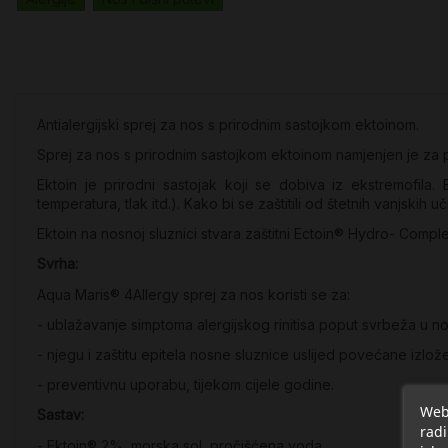
Antialergijski sprej za nos s prirodnim sastojkom ektoinom.
Sprej za nos s prirodnim sastojkom ektoinom namjenjen je za pr
Ektoin je prirodni sastojak koji se dobiva iz ekstremofila.
temperatura, tlak itd.). Kako bi se zaštitili od štetnih vanjskih u
Ektoin na nosnoj sluznici stvara zaštitni Ectoin® Hydro- Complex
Svrha:
Aqua Maris® 4Allergy sprej za nos koristi se za:
- ublažavanje simptoma alergijskog rinitisa poput svrbeža u nos
- njegu i zaštitu epitela nosne sluznice uslijed povećane izlo
- preventivnu uporabu, tijekom cijele godine.
Web 
Sastav:
radi
- Ektoin® 2%, morska sol, pročišćena voda