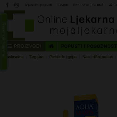
Mjesečni popusti
Savjeti
Rođendan ljekarne!
Co
Recenzije trgovine
PROIZVODI
POPUSTI I POGODNOS
Naslovnica
Tegobe
Prehlada i gripa
Nos i dišni putevi