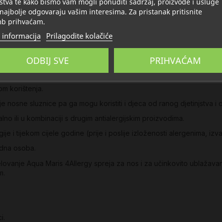
stva te kako bismo vam mogli ponuditi sadržaj, proizvode i usluge
 najbolje odgovaraju vašim interesima. Za pristanak pritisnite
b prihvaćam.
 informacija
Prilagodite kolačiće
 da ispustite zrak.
ODBIJ SVE
PRIHVAĆAM
om korištenja.
 nosne sluznice pa ga mogu koristiti i djeca od ranog djetinjstva i o
no ili u kombinaciji s drugim antialergijskim proizvodima.
 i tijekom cijele godine (prije i poslije izloženosti alergenima, iz
jedna osoba.
vanje Aqua Maris 4Allergy spreja za nos i za učinkovito ublažavanje s
m.
i.