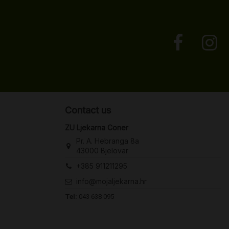
Contact us
ZU Ljekarna Coner
Pr. A. Hebranga 8a
43000 Bjelovar
+385 911211295
info@mojaljekarna.hr
Tel:
043 638 095