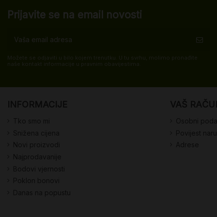
Prijavite se na email novosti
Možete se odjaviti u bilo kojem trenutku. U tu svrhu, molimo pronađite
naše kontakt informacije u pravnim obavijestima.
INFORMACIJE
VAŠ RAČU
Tko smo mi
Osobni poda
Snižena cijena
Povijest nar
Novi proizvodi
Adrese
Najprodavanije
Bodovi vjernosti
Poklon bonovi
Danas na popustu