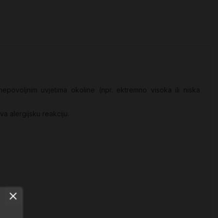
nepovoljnim uvjetima okoline (npr. ektremno visoka ili niska
va alergijsku reakciju.