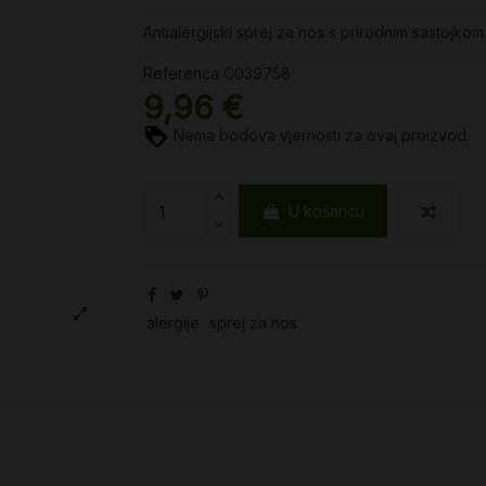
Antialergijski sprej za nos s prirodnim sastojko
Referenca
C039758
9,96 €
Nema bodova vjernosti za ovaj proizvod.
U košaricu
alergije
sprej za nos