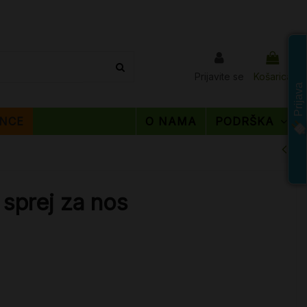
Prijavite se
Košarica
Prijava
NCE
O NAMA
PODRŠKA
 sprej za nos