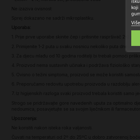
isku
koji
Ne izaziva ovisnost
gum
Sprej dokazano ne sadrži mikroplastiku.
Više
Uporaba:
1. Prije prve uporabe skinite čep i pritisnite raspršivač 2-3 puta
2. Primijenite 1-2 puta u svaku nosnicu nekoliko puta dnevno.
3. Za djecu mlađu od 10 godina roditelji bi trebali pomoći prilik
4. Proizvod nema sustavnih učinaka i podržava fiziološko stanje
5. Ovisno o težini simptoma, proizvod se može koristiti samostal
6. Preporučamo redovitu upotrebu proizvoda u razdoblju alergije
7. Iz higijenskih razloga svaki proizvod trebala koristiti samo 
Strogo se pridržavajte gore navedenih uputa za optimalno djelo
nedoumica, posavjetujte se sa svojim liječnikom ili farmaceuto
Upozorenja:
Ne koristiti nakon isteka roka valjanosti.
Čuvati na temperaturi od 2º do 25ºC u dobro zatvorenoj bočic