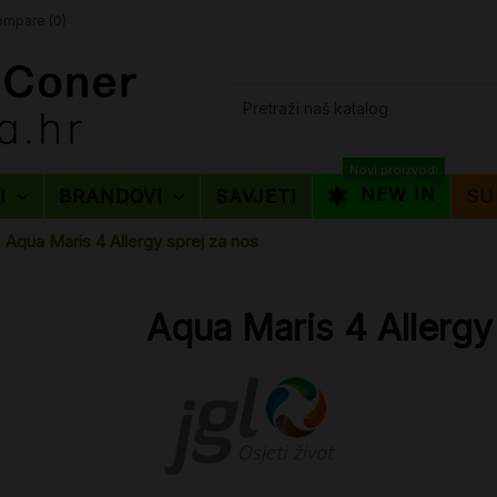
mpare (
0
)
Novi proizvodi
NEW IN
TI
BRANDOVI
SAVJETI
SU
Aqua Maris 4 Allergy sprej za nos
Aqua Maris 4 Allergy