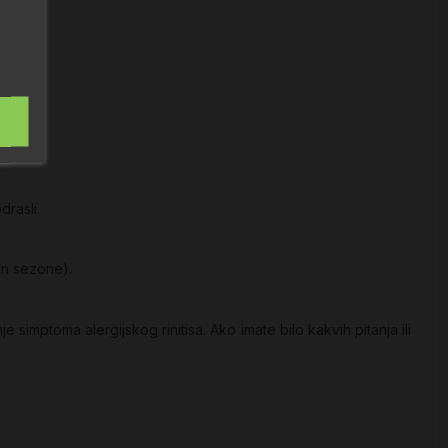
drasli.
van sezone).
imptoma alergijskog rinitisa. Ako imate bilo kakvih pitanja ili