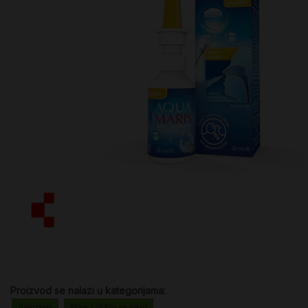
Proizvod se nalazi u kategorijama:
Alergije
Nos i dišni putevi