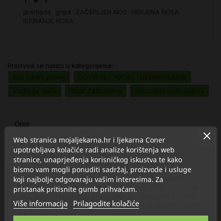
prehlada
gripa
ZAČEPLJEN NOS
HIGIJENA NOSA
ISPIRANJE NOSA
Proizvod se nalazi u kategorijama:
Nos i dišni putevi
COVID 19 - MASKE I DEZINFICIJENSI
Vlaženje nosa
Oktal Zastupstva
Sinomarin osim babies
Opis
Web stranica mojaljekarna.hr i ljekarna Coner
upotrebljava kolačiće radi analize korištenja web
Detalji
stranice, unaprjeđenja korisničkog iskustva te kako
bismo vam mogli ponuditi sadržaj, proizvode i usluge
100 % prirodan, klinički dokazan nazalni dekongestiv
koji najbolje odgovaraju vašim interesima. Za
hipertonične otopine morske vode (2,3 % NaCl). Ublažava
pristanak pritisnite gumb prihvaćam.
začepljenost nosa, pomaže očistiti nosne šupljine i vlažiti
Više informacija
Prilagodite kolačiće
sluznicu. Sprej normalne jačine mlaznice za odrasle i djecu
stariju od 6 godina.