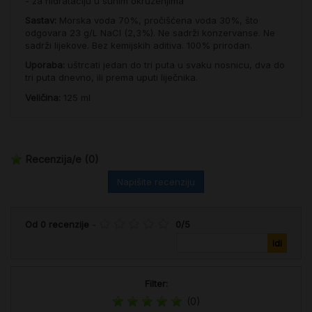
- za hidrataciju u suhim okruženjima
Sastav:
Morska voda 70%, pročišćena voda 30%, što
odgovara 23 g/L NaCl (2,3%). Ne sadrži konzervanse. Ne
sadrži lijekove. Bez kemijskih aditiva. 100% prirodan.
Uporaba:
uštrcati jedan do tri puta u svaku nosnicu, dva do
tri puta dnevno, ili prema uputi liječnika.
Veličina:
125 ml
Recenzija/e
(0)
Napišite recenziju
Od
0
recenzije
-
0
/
5
Filter:
(0)