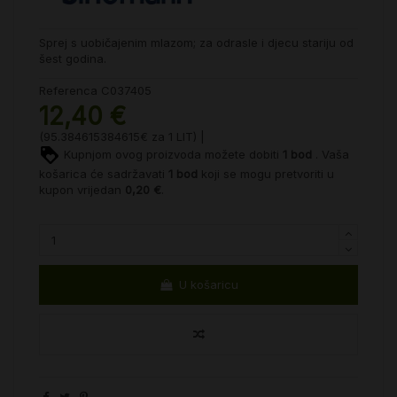
Sprej s uobičajenim mlazom; za odrasle i djecu stariju od
šest godina.
Referenca
C037405
12,40 €
(95.384615384615€ za 1 LIT) |
Kupnjom ovog proizvoda možete dobiti
1
bod
. Vaša
košarica će sadržavati
1
bod
koji se mogu pretvoriti u
kupon vrijedan
0,20 €
.
U košaricu