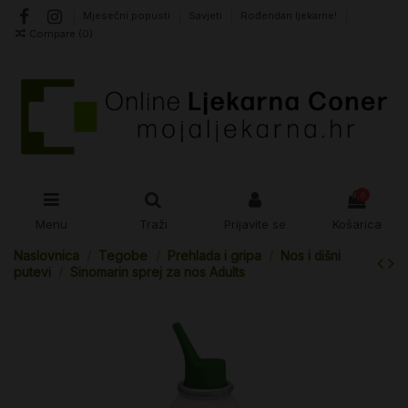
Mjesečni popusti
Savjeti
Rođendan ljekarne!
Compare (
0
)
0
Menu
Traži
Prijavite se
Košarica
Naslovnica
Tegobe
Prehlada i gripa
Nos i dišni
putevi
Sinomarin sprej za nos Adults