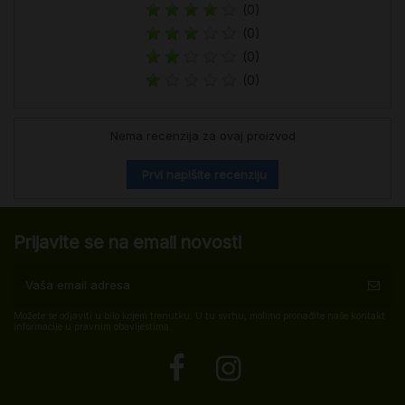
(0)
(0)
(0)
(0)
Nema recenzija za ovaj proizvod
Prvi napišite recenziju
Prijavite se na email novosti
Možete se odjaviti u bilo kojem trenutku. U tu svrhu, molimo pronađite naše kontakt
informacije u pravnim obavijestima.