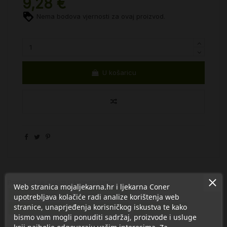
9,28 €
Nema bodova vjernosti za ovaj proizvod.
U košaricu
Proizvod se nalazi u kategorijama:
Web stranica mojaljekarna.hr i ljekarna Coner
Nos i dišni putevi
Higijena nosića
upotrebljava kolačiće radi analize korištenja web
stranice, unaprjeđenja korisničkog iskustva te kako
COVID 19 - MASKE I DEZINFICIJENSI
Vlaženje nosa
bismo vam mogli ponuditi sadržaj, proizvode i usluge