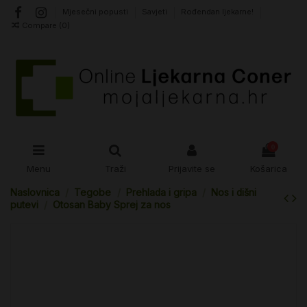
Mjesečni popusti
Savjeti
Rođendan ljekarne!
Compare (
0
)
0
Menu
Traži
Prijavite se
Košarica
Naslovnica
Tegobe
Prehlada i gripa
Nos i dišni
putevi
Otosan Baby Sprej za nos