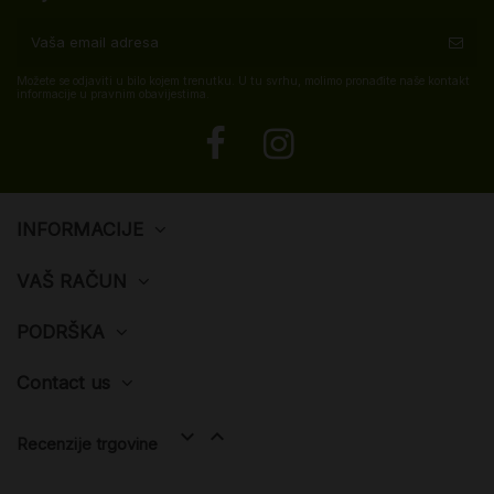
Možete se odjaviti u bilo kojem trenutku. U tu svrhu, molimo pronađite naše kontakt
informacije u pravnim obavijestima.
INFORMACIJE
VAŠ RAČUN
PODRŠKA
Contact us


Recenzije trgovine