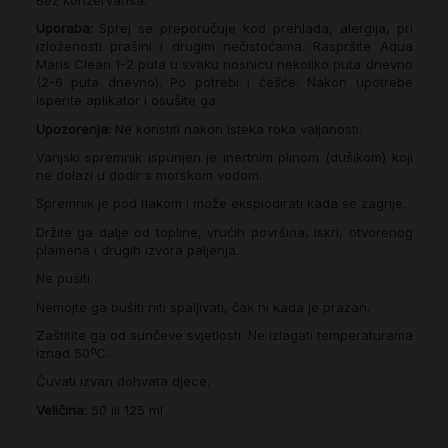
Uporaba:
Sprej se preporučuje kod prehlada, alergija, pri
izloženosti prašini i drugim nečistoćama. Raspršite Aqua
Maris Clean 1-2 puta u svaku nosnicu nekoliko puta dnevno
(2-6 puta dnevno). Po potrebi i češće. Nakon upotrebe
isperite aplikator i osušite ga.
Upozorenja:
Ne koristiti nakon isteka roka valjanosti.
Vanjski spremnik ispunjen je inertnim plinom (dušikom) koji
ne dolazi u dodir s morskom vodom.
Spremnik je pod tlakom i može eksplodirati kada se zagrije.
Držite ga dalje od topline, vrućih površina, iskri, otvorenog
plamena i drugih izvora paljenja.
Ne pušiti.
Nemojte ga bušiti niti spaljivati, čak ni kada je prazan.
Zaštitite ga od sunčeve svjetlosti. Ne izlagati temperaturama
iznad 50ºC.
Čuvati izvan dohvata djece.
Veličina
: 50 ili 125 ml