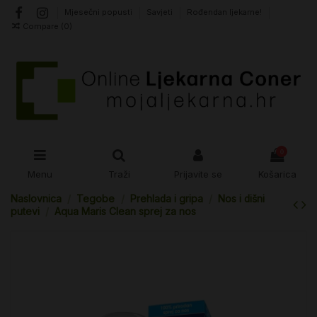
Mjesečni popusti
Savjeti
Rođendan ljekarne!
Compare (
0
)
0
Menu
Traži
Prijavite se
Košarica
Naslovnica
Tegobe
Prehlada i gripa
Nos i dišni
putevi
Aqua Maris Clean sprej za nos