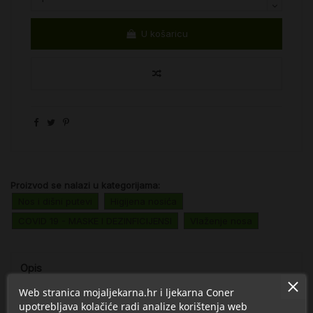
U košaricu
Proizvod se nalazi u kategorijama:
Nos i dišni putevi
Higijena nosića
COVID 19 - MASKE I DEZINFICIJENSI
Vlaženje nosa
Opis
Web stranica mojaljekarna.hr i ljekarna Coner
Detalji
upotrebljava kolačiće radi analize korištenja web