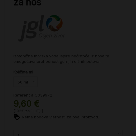
za nos
Izotonična morska voda ispire nečistoće iz nosa te
omogućava prohodnost gornjih dišnih putova.
Količina ml
Referenca
C039972
9,60 €
(192€ za 1 LIT) |
Nema bodova vjernosti za ovaj proizvod.