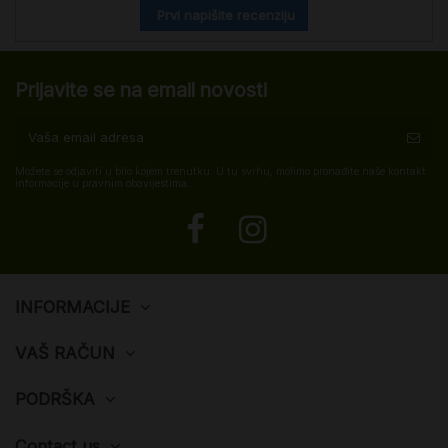
Prvi napišite recenziju
Prijavite se na email novosti
Možete se odjaviti u bilo kojem trenutku. U tu svrhu, molimo pronađite naše kontakt
informacije u pravnim obavijestima.
INFORMACIJE
VAŠ RAČUN
PODRŠKA
Contact us