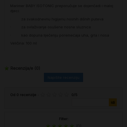
Marimer BABY ISOTONIC preporučuje se dojenčadi i maloj
djeci:
· za svakodnevnu higijenu nosnih dišnih puteva
· za ovlaživanje osušene nosne sluznice
· kao dopuna liječenju poremećaja uha, grla i nosa
Veličina: 100 ml
Recenzija/e
(0)
Napišite recenziju
Od
0
recenzije
-
0
/
5
Filter:
(0)