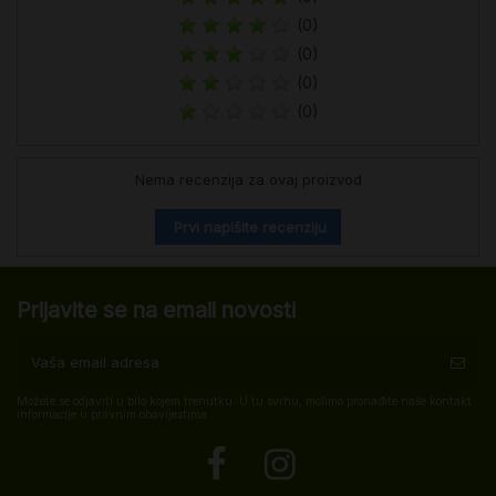
(0)
(0)
(0)
(0)
Nema recenzija za ovaj proizvod
Prvi napišite recenziju
Prijavite se na email novosti
Možete se odjaviti u bilo kojem trenutku. U tu svrhu, molimo pronađite naše kontakt
informacije u pravnim obavijestima.