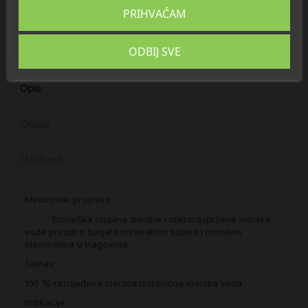
PROMO Pakiranja s poklonima
PRIHVAĆAM
COVID 19 - MASKE I DEZINFICIJENSI
1+1 PROMO
Marimer Baby
Vlaženje nosa
Marimer
ODBIJ SVE
Opis
Detalji
O Gilbert
Medicinski proizvod
· fiziološka otopina sterilne i mikroraspršene morske
vode prirodno bogata mineralnim solima i morskim
elementima u tragovima
Sastav
100 % razrijeđena sterilna izotonična morska voda
Indikacije