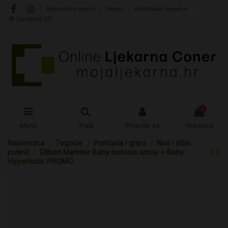
Mjesečni popusti
Savjeti
Rođendan ljekarne!
Compare (
0
)
0
Menu
Traži
Prijavite se
Košarica
Naslovnica
Tegobe
Prehlada i gripa
Nos i dišni
putevi
Gilbert Marimer Baby Isotonic spray + Baby
Hypertonic PROMO