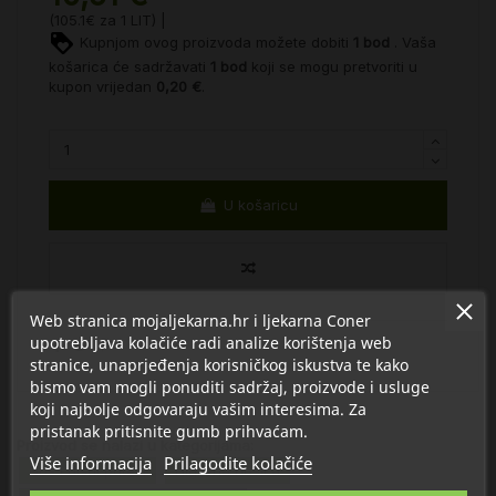
(105.1€ za 1 LIT) |
Kupnjom ovog proizvoda možete dobiti
1
bod
. Vaša
košarica će sadržavati
1
bod
koji se mogu pretvoriti u
kupon vrijedan
0,20 €
.
U košaricu
Web stranica mojaljekarna.hr i ljekarna Coner
upotrebljava kolačiće radi analize korištenja web
stranice, unaprjeđenja korisničkog iskustva te kako
bismo vam mogli ponuditi sadržaj, proizvode i usluge
koji najbolje odgovaraju vašim interesima. Za
pristanak pritisnite gumb prihvaćam.
Proizvod se nalazi u kategorijama:
Više informacija
Prilagodite kolačiće
Nos i dišni putevi
Higijena nosića