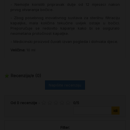
- Nemojte koristiti pripravak dulje od 12 mjeseci nakon
prvog otvaranja bočice.
- Zbog posebnog inovativnog sustava za sterilnu filtraciju
kapaljke, mala količina tekućine uvijek ostaje u bočici.
Preporučuje se redovito kapanje kako bi se osiguralo
neometana protočnost kapaljke.
- Medicinski proizvod čuvati izvan pogleda i dohvata djece.
Veličina:
10 ml
Recenzija/e
(0)
Napišite recenziju
Od
0
recenzije
-
0
/
5
Filter: