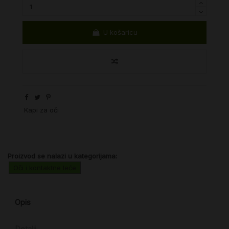
U košaricu
Kapi za oči
Proizvod se nalazi u kategorijama:
Oči i kontaktne leće
Opis
Detalji