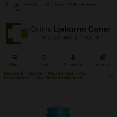
Mjesečni popusti
Savjeti
Rođendan ljekarne!
Compare (
0
)
0
Menu
Traži
Prijavite se
Košarica
Naslovnica
Tegobe
Oči, Usta, zubi
Oči i
kontaktne leće
Vizik Fast Relief kapi za oči