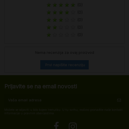
(0)
(0)
(0)
(0)
(0)
Nema recenzija za ovaj proizvod
Prvi napišite recenziju
Prijavite se na email novosti
Možete se odjaviti u bilo kojem trenutku. U tu svrhu, molimo pronađite naše kontakt
informacije u pravnim obavijestima.