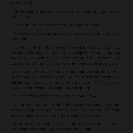
Upozorenja:
- Ne koristiti u slučaju oštećenja na bočici ili sigurnosnom
zatvaraču.
- Ne dodirujte oko otvorom za kapanje na bočici.
- Ne koristiti u slučaju postojeće preosjetljivosti na bilo koji
sastojak.
- U vrlo rijetkim slučajevima uporaba kapi za oči može
uzrokovati iritacije u ljudi s vrlo osjetljivim očima ili kapcima.
Mogu se pojaviti sljedeći poremećaji oka: crvenilo, bol,
žarenje, peckanje, svrbež, oticanje, osjećaj stranog tijela.
- Ako koristite i druge kapi za oči/masti za oči, potrebno je
pridržavati se intervala primjene od 15 minuta. Vizik FAST
RELIEF kapi za oči s natrijevim hijaluronatom 0,15 % u takvim
slučajevima uvijek se primjenjuju posljednje.
- Ne koristiti na zaraženim ili ozlijeđenim očima.
- Nakon primjene može doći do privremenog slabljenja vida;
u tom slučaju nemojte upravljati vozilom, rukovati strojevima
te pričekajte dok Vam se vid ne vrati u normalu.
- Kapi za oči nemojte koristiti nakon isteka roka valjanosti.
Rok valjanosti otisnut je na naljepnici i kutiji.