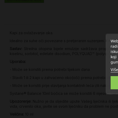
Kapi za ovlažavanje oka.
Web 
Idealno za suhe oči povezane s pretjeranim suzenjem. Kapi sman
radi
Sastav:
Streilna otopina bijele emulzije sadržava propylene g
isku
kiselinu, sorbitol, edetate disodium, POLYQUAD™ (polyquatern
koji
gum
Uporaba:
Više
- Može se koristiti prema potrebi tijekom dana
- Staviti 1 ili 2 kapi u zahvaćeno oko(oči) prema potrebi i trepn
- Može se koristiti prije stavljanja kontaktnih leća i/ili nakon s
Systane® Balance 10ml bočica se može koristiti 6 mjeseci nakon
Upozorenje:
Nužno je da slijedite upute Vašeg liječnika ili l
vida, crvenilo oka, javite se svom liječniku da problem ne posta
Veličina:
10 ml