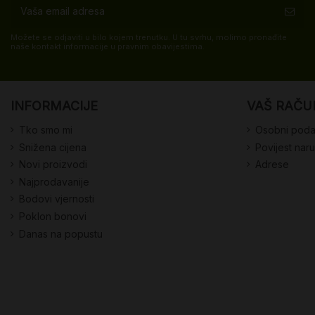
Možete se odjaviti u bilo kojem trenutku. U tu svrhu, molimo pronađite
naše kontakt informacije u pravnim obavijestima.
INFORMACIJE
VAŠ RAČU
Tko smo mi
Osobni poda
Snižena cijena
Povijest nar
Novi proizvodi
Adrese
Najprodavanije
Bodovi vjernosti
Poklon bonovi
Danas na popustu