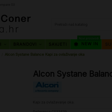
mpare (
0
)
Novi proizvodi
NEW IN
TI
BRANDOVI
SAVJETI
SU
Alcon Systane Balance Kapi za ovlaživanje oka
Alcon Systane Balanc
Kapi za ovlažavanje oka.
Referenca
C033429