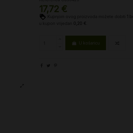
17,72 €
Kupnjom ovog proizvoda možete dobiti
1
b
u kupon vrijedan
0,20 €
.
U košaricu