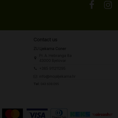
Contact us
ZU Ljekarna Coner
Pr. A. Hebranga 8a
43000 Bjelovar
+385 911211295
info@mojaljekarna.hr
Tel:
043 638 095