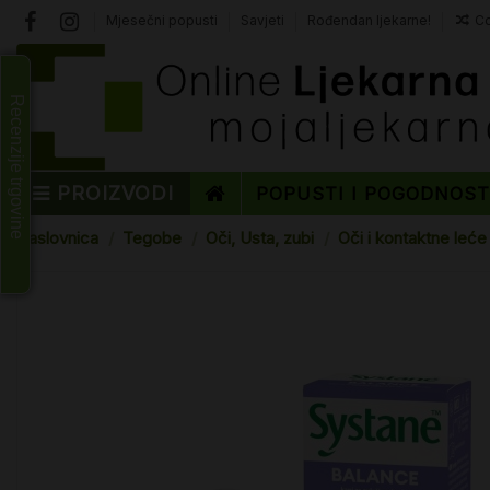
Mjesečni popusti
Savjeti
Rođendan ljekarne!
Co
Recenzije trgovine
PROIZVODI
POPUSTI I POGODNOS
Naslovnica
Tegobe
Oči, Usta, zubi
Oči i kontaktne leće