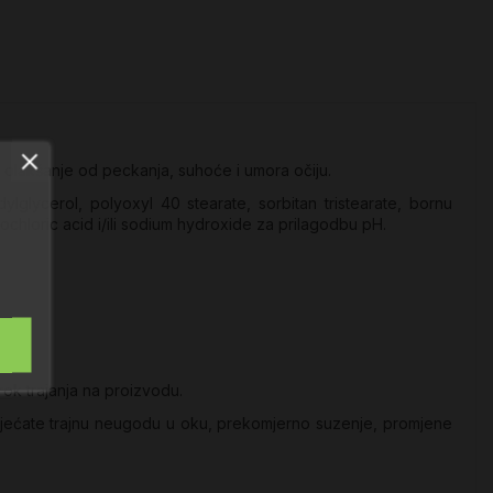
o olakšanje od peckanja, suhoće i umora očiju.
ylglycerol, polyoxyl 40 stearate, sorbitan tristearate, bornu
hloric acid i/ili sodium hydroxide za prilagodbu pH.
rok trajanja na proizvodu.
o osjećate trajnu neugodu u oku, prekomjerno suzenje, promjene