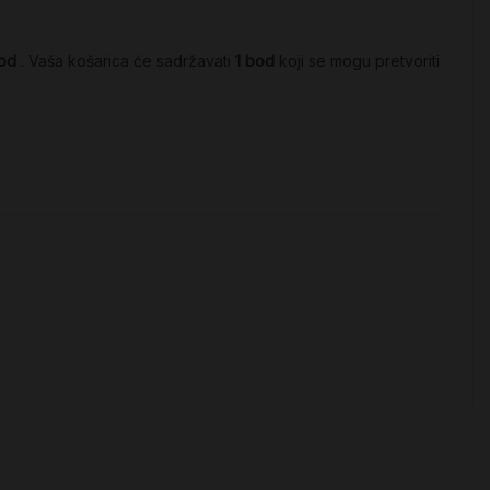
od
. Vaša košarica će sadržavati
1
bod
koji se mogu pretvoriti