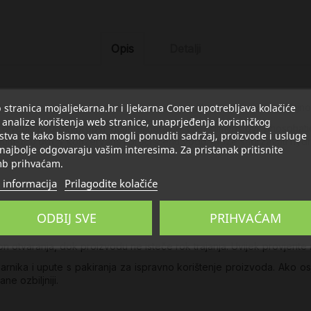
Opis
Detalji
stranica mojaljekarna.hr i ljekarna Coner upotrebljava kolačiće
juju isparavanje suza i stabiliziraju suzni film, pružajući dugotrajn
 analize korištenja web stranice, unaprjeđenja korisničkog
lycol, hydroxypropyl guar, mineralno ulje, dimyristoyl phosphatid
stva te kako bismo vam mogli ponuditi sadržaj, proizvode i usluge
ium-1) 0.001% konzervans i pročišćenu vodu. Može sadržavati hydroc
 najbolje odgovaraju vašim interesima. Za pristanak pritisnite
b prihvaćam.
 informacija
Prilagodite kolačiće
uti
ODBIJ SVE
PRIHVAĆAM
kidanja kontaktnih leća**
 otvaranja, dok proizvodu ne isteče rok trajanja. Uvijek provjerite 
jekarnika i upute s pakiranja za ispravno korištenje proizvoda. Ak
ne ozbiljniji.