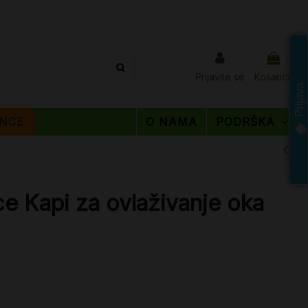
Prijavite se
Košarica
Prijava
NCE
O NAMA
PODRŠKA
e Kapi za ovlaživanje oka