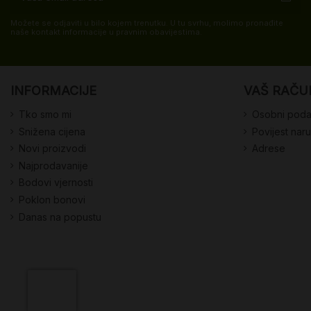
Možete se odjaviti u bilo kojem trenutku. U tu svrhu, molimo pronađite
naše kontakt informacije u pravnim obavijestima.
INFORMACIJE
VAŠ RAČU
Tko smo mi
Osobni poda
Snižena cijena
Povijest nar
Novi proizvodi
Adrese
Najprodavanije
Bodovi vjernosti
Poklon bonovi
Danas na popustu