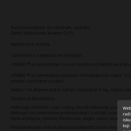
Bez konzervansa. Za višestruku uporabu.
Sadrži hijaluronsku kiselinu 0,3%.
Hipotonična otopina.
Upotrijebiti u 3 mjeseca od otvaranja.
VISMED ® je kompatibilan sa svim vrstama kontaktnih leća (krut
VISMED ® je patentirana hypotonic formulacija koja sadrži 0,3% n
prisutni u prirodnim suzama.
Sastav 1 ml otopine sadrži: natrijev hijaluronat 3 mg, natrijev klor
Otopina je hipotonična.
Indikacije: simptomi i znaci suhog oka i/ili oštećenje površi
Web 
(hidrogel za kontinuirano podmazivanje) u slučaju osjećaja suh
radi
klima uređajima, vjetrom, hladnoćom, dugim radom na ekranu ra
isku
koji
Kontraindikacije: individualna preosjetljivost na bilo koji sasto