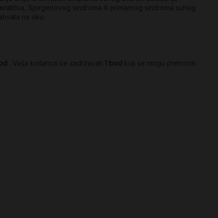
ratitisa, Sjorgenovog sindroma ili primarnog sindroma suhog
ahvata na oku.
od
. Vaša košarica će sadržavati
1
bod
koji se mogu pretvoriti