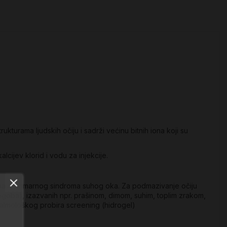
ukturama ljudskih očiju i sadrži većinu bitnih iona koji su
kalcijev klorid i vodu za injekcije.
oma ili primarnog sindroma suhog oka. Za podmazivanje očiju
tegoba), izazvanih npr. prašinom, dimom, suhim, toplim zrakom,
ftalmološkog probira screening (hidrogel)