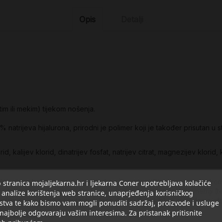
Opis
Detalji
im ili mekim) tijekom nošenja.
atrijeva hijalurona, prirodni je polimer koji je također prisutan u str
id, kalijev klorid, dinatrijev fosfat, natrijev citrat, magnezijev klorid, 
ne oka, zbog bolesti poput površinskog keratitisa, Sjögrenovog sindr
stranica mojaljekarna.hr i ljekarna Coner upotrebljava kolačiće
oće, pečenja i umora očiju te drugih manjih, nepatoloških smetnji (
 analize korištenja web stranice, unaprjeđenja korisničkog
čunala, nošenjem kontaktnih leća (krutih ili mekih), ili metodama o
stva te kako bismo vam mogli ponuditi sadržaj, proizvode i usluge
 najbolje odgovaraju vašim interesima. Za pristanak pritisnite
jak proizvoda.