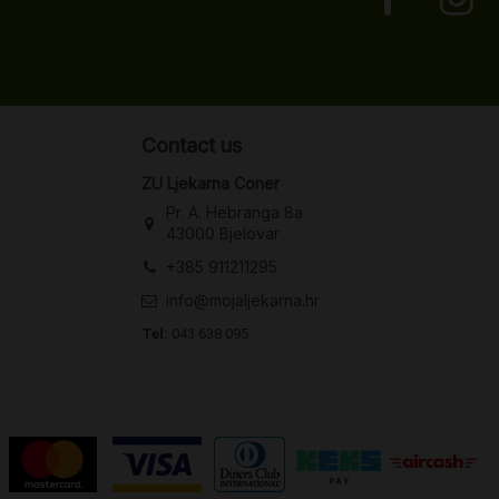
Contact us
ZU Ljekarna Coner
Pr. A. Hebranga 8a
43000 Bjelovar
+385 911211295
info@mojaljekarna.hr
Tel:
043 638 095