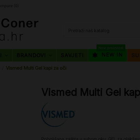
mpare (
0
)
Novi proizvodi
NEW IN
TI
BRANDOVI
SAVJETI
SU
Vismed Multi Gel kapi za oči
Vismed Multi Gel kap
Poboljšana zaštita u suhom oku. GEL za olakšava