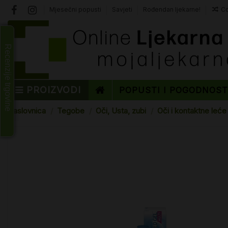
Mjesečni popusti
Savjeti
Rođendan ljekarne!
Co
Recenzije trgovine
PROIZVODI
POPUSTI I POGODNOS
Naslovnica
Tegobe
Oči, Usta, zubi
Oči i kontaktne leće