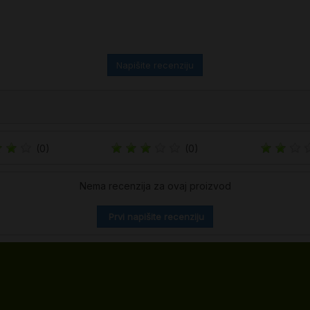
Napišite recenziju
(0)
(0)
Nema recenzija za ovaj proizvod
Prvi napišite recenziju