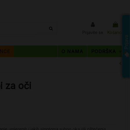
Prijavite se
Košarica
Prijava
NCE
O NAMA
PODRŠKA
i za oči
nje umjerenih i jakih simptoma suhog oka i/ili oštećenja