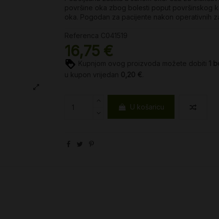
površine oka zbog bolesti poput površinskog ke
oka. Pogodan za pacijente nakon operativnih z
Referenca
C041519
16,75 €
Kupnjom ovog proizvoda možete dobiti
1
b
u kupon vrijedan
0,20 €
.
U košaricu