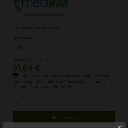
Natikača križna zatvorena
Broj cipele
Referenca
C046073
51,64 €
Kupnjom ovog proizvoda možete dobiti
5
bodova
.
Vaša košarica će sadržavati
5
bodova
koji se mogu
pretvoriti u kupon vrijedan
1,00 €
.
U košaricu