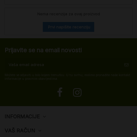
Nema recenzija za ovaj proizvod
Prvi napišite recenziju
Prijavite se na email novosti
Možete se odjaviti u bilo kojem trenutku. U tu svrhu, molimo pronađite naše kontakt
informacije u pravnim obavijestima.
INFORMACIJE
VAŠ RAČUN