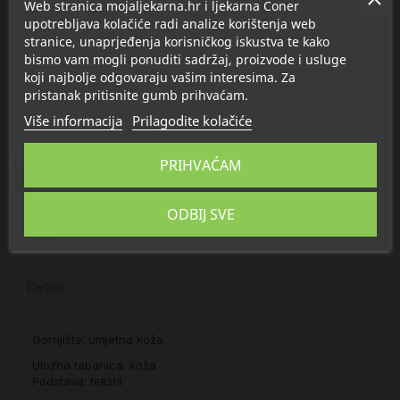
Web stranica mojaljekarna.hr i ljekarna Coner
upotrebljava kolačiće radi analize korištenja web
stranice, unaprjeđenja korisničkog iskustva te kako
bismo vam mogli ponuditi sadržaj, proizvode i usluge
koji najbolje odgovaraju vašim interesima. Za
pristanak pritisnite gumb prihvaćam.
Više informacija
Prilagodite kolačiće
Proizvod se nalazi u kategorijama:
PRIHVAĆAM
Odjeća i obuća
ODBIJ SVE
Opis
Detalji
Gornjište: umjetna koža
Uložna tabanica: koža
Podstava: tekstil