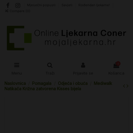
Mjesečni popusti
Savjeti
Rođendan ljekarne!
Compare (
0
)
0
Menu
Traži
Prijavite se
Košarica
Naslovnica
Pomagala
Odjeća i obuća
Mediwalk
Natikača Križna zatvorena Kisses bijela