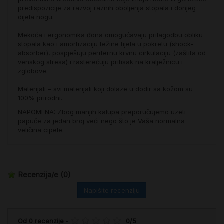
predispozicije za razvoj raznih oboljenja stopala i donjeg
dijela nogu.
Mekoća i ergonomika đona omogućavaju prilagodbu obliku
stopala kao i amortizaciju težine tijela u pokretu (shock-
absorber), pospješuju perifernu krvnu cirkulaciju (zaštita od
venskog stresa) i rasterećuju pritisak na kralježnicu i
zglobove.
Materijali – svi materijali koji dolaze u dodir sa kožom su
100% prirodni.
NAPOMENA: Zbog manjih kalupa preporučujemo uzeti
papuče za jedan broj veći nego što je Vaša normalna
veličina cipele.
Recenzija/e
(0)
Napišite recenziju
Od
0
recenzije
-
0
/
5