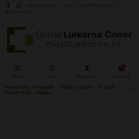
Mjesečni popusti
Savjeti
Rođendan ljekarne!
Compare (
0
)
0
Menu
Traži
Prijavite se
Košarica
Naslovnica
Pomagala
Odjeća i obuća
Dr. Luigi
Papuče frotir - ciklama