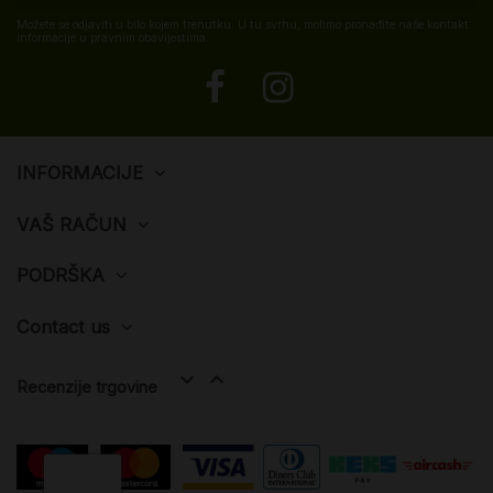
Možete se odjaviti u bilo kojem trenutku. U tu svrhu, molimo pronađite naše kontakt
informacije u pravnim obavijestima.
INFORMACIJE
VAŠ RAČUN
PODRŠKA
Contact us


Recenzije trgovine