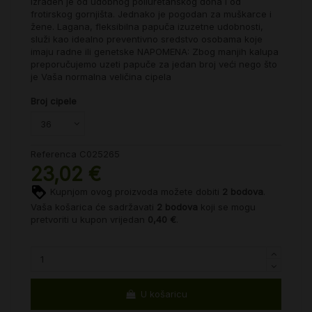
Izrađen je od udobnog poliuretanskog đona i od
frotirskog gornjišta. Jednako je pogodan za muškarce i
žene. Lagana, fleksibilna papuča izuzetne udobnosti,
služi kao idealno preventivno sredstvo osobama koje
imaju radne ili genetske NAPOMENA: Zbog manjih kalupa
preporučujemo uzeti papuče za jedan broj veći nego što
je Vaša normalna veličina cipela
Broj cipele
Referenca
C025265
23,02 €
Kupnjom ovog proizvoda možete dobiti
2
bodova
.
Vaša košarica će sadržavati
2
bodova
koji se mogu
pretvoriti u kupon vrijedan
0,40 €
.
U košaricu