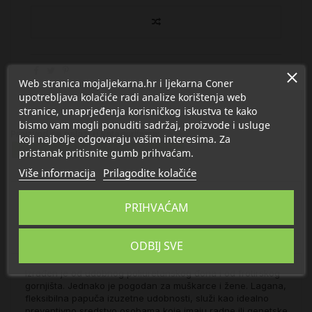
Web stranica mojaljekarna.hr i ljekarna Coner
upotrebljava kolačiće radi analize korištenja web
stranice, unaprjeđenja korisničkog iskustva te kako
bismo vam mogli ponuditi sadržaj, proizvode i usluge
Proizvod se nalazi u kategorijama:
koji najbolje odgovaraju vašim interesima. Za
Odjeća i obuća
Torba za rodilište
pristanak pritisnite gumb prihvaćam.
Više informacija
Prilagodite kolačiće
Opis
PRIHVAĆAM
Detalji
ODBIJ SVE
Izrađen je od udobnog poliuretanskog đona i od frotirskog
gornjišta. Jednako je pogodan za muškarce i žene. Lagana,
fleksibilna papuča izuzetne udobnosti, služi kao idealno
preventivno sredstvo osobama koje imaju radne ili genetske