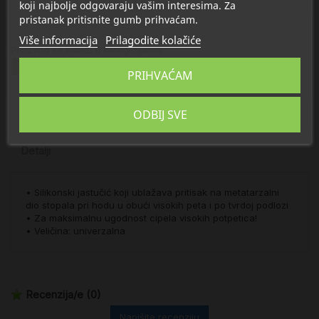
koji najbolje odgovaraju vašim interesima. Za
pristanak pritisnite gumb prihvaćam.
Više informacija
Prilagodite kolačiće
Proizvod se nalazi u kategorijama:
Odjeća i obuća
PRIHVAĆAM
ODBIJ SVE
Opis
Detalji
• Silikonski jastučić koji ublažava pritisak na metatarzalni
dio stopala pri hodu u obući visokih peta i po tvrdoj podlozi
• Za maksimalnu ugodnost cipela visokih potpetica!
• Veličina: univerzalna
Recenzija/e
(0)
Napišite recenziju