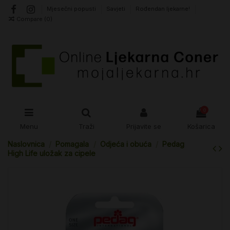
Mjesečni popusti
Savjeti
Rođendan ljekarne!
Compare (
0
)
0
Menu
Traži
Prijavite se
Košarica
Naslovnica
Pomagala
Odjeća i obuća
Pedag
High Life uložak za cipele