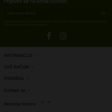
Prijavite se na email novosti
Možete se odjaviti u bilo kojem trenutku. U tu svrhu, molimo pronađite naše kontakt
informacije u pravnim obavijestima.
INFORMACIJE
VAŠ RAČUN
PODRŠKA
Contact us


Recenzije trgovine