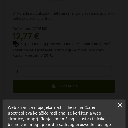
Silikonski poluuložak, metatarzalni, za visoku petu, protiv
natisaka, samoljepljiv.
Referenca
C016169
12,77 €
Kupnjom ovog proizvoda možete dobiti
1
bod
. Vaša
košarica će sadržavati
1
bod
koji se mogu pretvoriti u
kupon vrijedan
0,20 €
.
U košaricu
Web stranica mojaljekarna.hr i ljekarna Coner
upotrebljava kolačiće radi analize korištenja web
stranice, unaprjeđenja korisničkog iskustva te kako
bismo vam mogli ponuditi sadržaj, proizvode i usluge