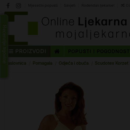
Mjesečni popusti
Savjeti
Rođendan ljekarne!
Co
Recenzije trgovine
PROIZVODI
POPUSTI I POGODNOS
Naslovnica
Pomagala
Odjeća i obuća
Scudotex Korzet