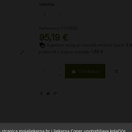
Velicina
Referenca
C031895
95,19 €
Kupnjom ovog proizvoda možete dobiti
9
pretvoriti u kupon vrijedan
1,80 €
.
U košaricu
stranica mojaljekarna.hr i ljekarna Coner upotrebljava kolačiće