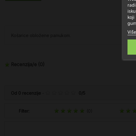
radi
isku
koji
gum
Više
Košarice obložene pamukom.
Recenzija/e
(0)
Od
0
recenzije
-
0
/
5
Filter:
(0)