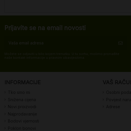
Prijavite se na email novosti
Možete se odjaviti u bilo kojem trenutku. U tu svrhu, molimo pronađite
naše kontakt informacije u pravnim obavijestima.
INFORMACIJE
VAŠ RAČU
Tko smo mi
Osobni poda
Snižena cijena
Povijest nar
Novi proizvodi
Adrese
Najprodavanije
Bodovi vjernosti
Poklon bonovi