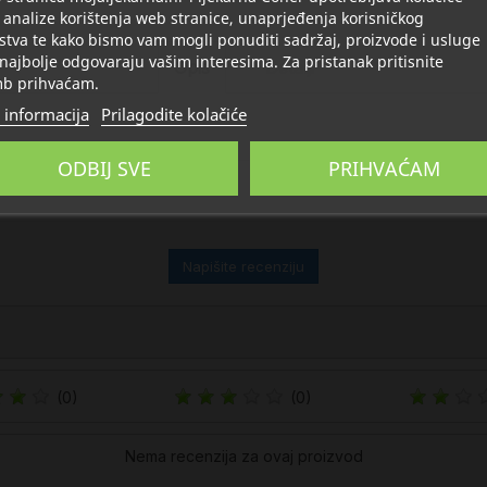
 analize korištenja web stranice, unaprjeđenja korisničkog
stva te kako bismo vam mogli ponuditi sadržaj, proizvode i usluge
 najbolje odgovaraju vašim interesima. Za pristanak pritisnite
Opis
Detalji
b prihvaćam.
 informacija
Prilagodite kolačiće
ODBIJ SVE
PRIHVAĆAM
Napišite recenziju
(0)
(0)
Nema recenzija za ovaj proizvod