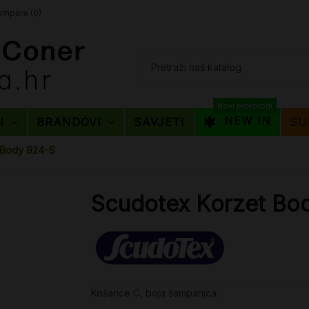
mpare (
0
)
Novi proizvodi
NEW IN
TI
BRANDOVI
SAVJETI
SU
 Body 924-S
Scudotex Korzet Bo
Košarice C, boja šampanjca.