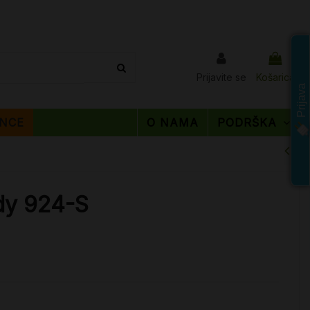
Prijavite se
Košarica
Prijava
NCE
O NAMA
PODRŠKA
dy 924-S