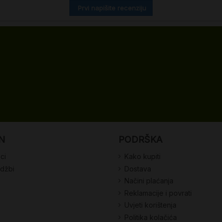
Prvi napišite recenziju
N
PODRŠKA
ci
Kako kupiti
udžbi
Dostava
Načini plaćanja
Reklamacije i povrati
Uvjeti korištenja
Politika kolačića